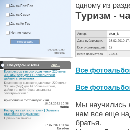
одному из разд
Да, на Пхи-Пхи
Туризм - ч
Да, на Самуи
Да, на Ко Тао
Нет, не нырял
Автор:
ekat_k
Дата публикации:
16.02.2010 17
Всего фотографий:
12
результаты
опроса
Всего просмотров:
22214
Обсуждаемые темы
еще...
Все фотоальбом
Компрессор высокого давления 220 вольт
300 атм(бар) для PCP пневматики,
дайвинга, акваланга
Компрессор высокого давления 220 вольт
Все фотоальб
300 атм(бар) для PCP пневматики,
дайвинга, пейнтбола, акваланга
электрический c...
прикреплено фото/видео: 2 шт.
Мы научились л
18.02.2022 16:58
Hobie
Раскрутка сайта статьями | Заказать
нам все еще на
статейное продвижение
Принимаю заказы...
братья.
27.07.2021 11:54
Ewsdea