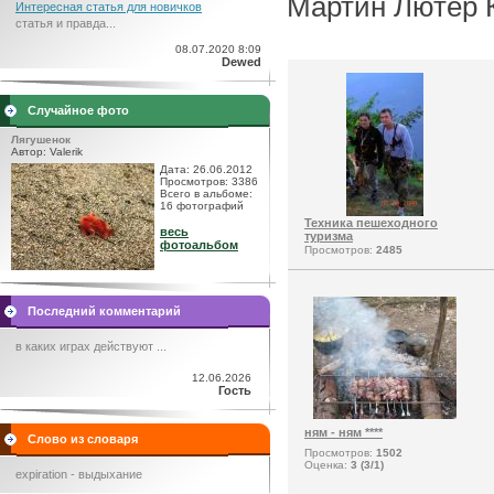
Мартин Лютер 
Интересная статья для новичков
статья и правда...
08.07.2020 8:09
Dewed
Случайное фото
Лягушенок
Автор: Valerik
Дата: 26.06.2012
Просмотров: 3386
Всего в альбоме:
16 фотографий
Техника пешеходного
весь
туризма
фотоальбом
Просмотров:
2485
Последний комментарий
в каких играх действуют ...
12.06.2026
Гость
ням - ням ****
Слово из словаря
Просмотров:
1502
Оценка:
3 (3/1)
expiration - выдыхание