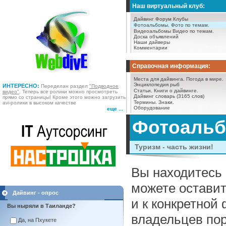
Наш виртуальный клуб:
Дайвинг Форум
Клубы
Фотоальбомы.
Фото по темам.
Видеоальбомы
Видео по темам.
Доска объявлений
Наши дайверы
Комментарии
Справочная информация:
Места для дайвинга.
Погода в мире.
Энциклопедия рыб
ИНТЕРЕСНО:
Переделан раздел
"Подводное
Статьи.
Книги о дайвинге.
видео"
. Теперь все ролики можно просмотреть
Дайвинг словарь (3165 слов)
прямо со страницы! Кроме этого можно загрузить
Термины.
Знаки.
avi-ролики в высоком качестве
Оборудование
еще ...
Фотоаль
Туризм - часть жизни!
Вы находитесь 
можете оставит
Дайвинг - опрос
и к конкретной
Вы ныряли в Таиланде?
владельцев пор
Да, на Пхукете