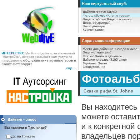
Наш виртуальный клуб:
Дайвинг Форум
Клубы
Фотоальбомы.
Фото по темам.
Видеоальбомы
Видео по темам.
Доска объявлений
Наши дайверы
Комментарии
Справочная информация:
Места для дайвинга.
Погода в мире.
Энциклопедия рыб
ИНТЕРЕСНО:
Мы благодарим группу компаний
Статьи.
Книги о дайвинге.
"Настройка", которая оказывает нам услуги по
Дайвинг словарь (3165 слов)
обслуживание компьютеров в
направлению
Термины.
Знаки.
Санкт-Петербурге
Оборудование
еще ...
Фотоаль
Сказки рифа St. Johns
Вы находитесь 
можете оставит
Дайвинг - опрос
и к конкретной
Вы ныряли в Таиланде?
владельцев пор
Да, на Пхукете