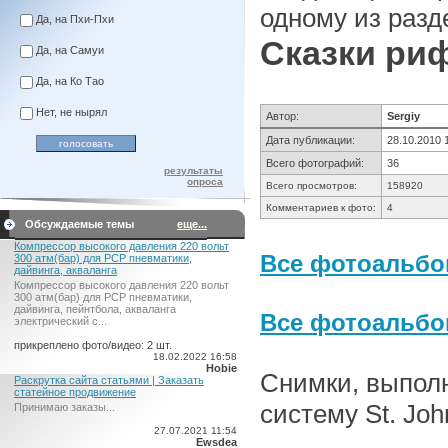
одному из разд
Да, на Пхи-Пхи
Сказки риф
Да, на Самуи
Да, на Ко Тао
Нет, не нырял
Автор:
Sergiy
Дата публикации:
28.10.2010 
Всего фотографий:
36
результаты
опроса
Всего просмотров:
158920
Комментариев к фото:
4
Обсуждаемые темы
еще...
Компрессор высокого давления 220 вольт
Все фотоальбом
300 атм(бар) для PCP пневматики,
дайвинга, акваланга
Компрессор высокого давления 220 вольт
300 атм(бар) для PCP пневматики,
дайвинга, пейнтбола, акваланга
Все фотоальб
электрический c...
прикреплено фото/видео: 2 шт.
18.02.2022 16:58
Hobie
Снимки, выпол
Раскрутка сайта статьями | Заказать
статейное продвижение
систему St. John
Принимаю заказы...
27.07.2021 11:54
Ewsdea