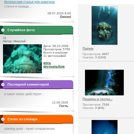
Интересная статья для новичков
статья и правда...
08.07.2020 8:09
Dewed
Случайное фото
11
Автор: Николай
Дата: 08.10.2006
Парим
Просмотров: 5789
Всего в альбоме:
Просмотров:
4007
21 фотографий
Оценка:
3 (12/4)
весь
фотоальбом
Последний комментарий
в каких играх действуют ...
Пещеры и гроты...
12.06.2026
Просмотров:
7536
Гость
Оценка:
3 (6/2)
Слово из словаря
starting-point - пункт отправления