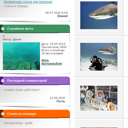
Интересная статья для новичков
статья и правда...
08.07.2020 8:09
Dewed
Случайное фото
2
Автор: Даник
Дата: 15.05.2013
Просмотров: 4842
Всего в альбоме:
18 фотографий
весь
фотоальбом
Последний комментарий
в каких играх действуют ...
12.06.2026
Гость
Слово из словаря
экскурсовод - guide