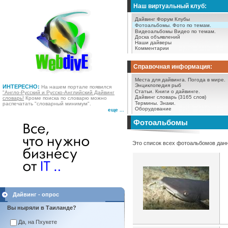
Наш виртуальный клуб:
Дайвинг Форум
Клубы
Фотоальбомы.
Фото по темам.
Видеоальбомы
Видео по темам.
Доска объявлений
Наши дайверы
Комментарии
Справочная информация:
Места для дайвинга.
Погода в мире.
Энциклопедия рыб
ИНТЕРЕСНО:
На нашем портале появился
Статьи.
Книги о дайвинге.
"Англо-Русский и Русско-Английский Дайвинг
Дайвинг словарь (3165 слов)
словарь!
Кроме поиска по словарю можно
Термины.
Знаки.
распечатать "словарный минимум".
Оборудование
еще ...
Фотоальбомы
Это список всех фотоальбомов данн
Дайвинг - опрос
Вы ныряли в Таиланде?
Да, на Пхукете