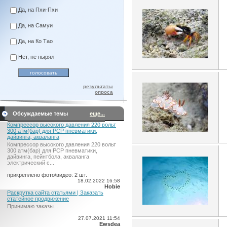
Да, на Пхи-Пхи
Да, на Самуи
Да, на Ко Тао
Нет, не нырял
результаты
опроса
Обсуждаемые темы
еще...
Компрессор высокого давления 220 вольт
300 атм(бар) для PCP пневматики,
дайвинга, акваланга
Компрессор высокого давления 220 вольт
300 атм(бар) для PCP пневматики,
дайвинга, пейнтбола, акваланга
электрический c...
прикреплено фото/видео: 2 шт.
18.02.2022 16:58
Hobie
Раскрутка сайта статьями | Заказать
статейное продвижение
Принимаю заказы...
27.07.2021 11:54
Ewsdea