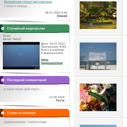
Интересная статья для новичков
статья и правда...
08.07.2020 8:09
Dewed
Случайный видеоролик
Turtle
Автор: TonyZ
Дата: 24.01.2010
Просмотров: 6583
Всего в альбоме:
6 видеороликов
весь
видеоальбом
Последний комментарий
в каких играх действуют ...
12.06.2026
Гость
Слово из словаря
кровоизлияние - haemorrhage