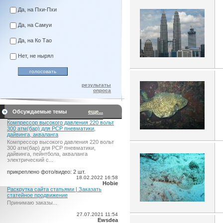
Да, на Пхи-Пхи
Да, на Самуи
Да, на Ко Тао
Нет, не нырял
результаты
опроса
Обсуждаемые темы
еще...
Компрессор высокого давления 220 вольт
300 атм(бар) для PCP пневматики,
дайвинга, акваланга
Компрессор высокого давления 220 вольт
300 атм(бар) для PCP пневматики,
дайвинга, пейнтбола, акваланга
электрический c...
прикреплено фото/видео: 2 шт.
18.02.2022 16:58
Hobie
Раскрутка сайта статьями | Заказать
статейное продвижение
Принимаю заказы...
27.07.2021 11:54
Ewsdea