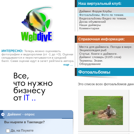
Наш виртуальный клуб:
Дайвинг Форум
Клубы
Фотоальбомы.
Фото по темам.
Видеоальбомы
Видео по темам.
Доска объявлений
Наши дайверы
Комментарии
Справочная информация:
Места для дайвинга.
Погода в мире.
Энциклопедия рыб
ИНТЕРЕСНО:
Теперь можно оценивать
Статьи.
Книги о дайвинге.
фотографии и видеоролики (от -1 до +3). Оценки
Дайвинг словарь (3165 слов)
складываются и пересчитываются в средний
Термины.
Знаки.
балл. Сами оценки идут в зачет рейтинга автора.
Оборудование
еще ...
Фотоальбомы
Это список всех фотоальбомов данн
Дайвинг - опрос
Вы ныряли в Таиланде?
Да, на Пхукете