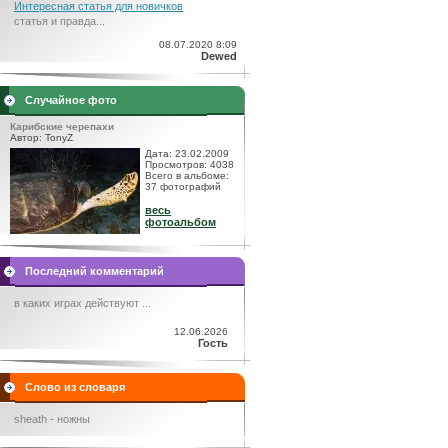
Интересная статья для новичков
статья и правда...
08.07.2020 8:09
Dewed
Случайное фото
Карибские черепахи
Автор: TonyZ
Дата: 23.02.2009
Просмотров: 4038
Всего в альбоме:
37 фотографий
весь
фотоальбом
Последний комментарий
в каких играх действуют ...
12.06.2026
Гость
Слово из словаря
sheath - ножны