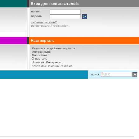
Вход для пользователей:
логин:
пароль:
забыли пароль?
регистрация / registration
Наш портал:
Результаты дайвинг опросов
Фотоконкурс
Фотообои
О портале
Новости.
Интересно.
Контакты
Помощь
Реклама
поиск: