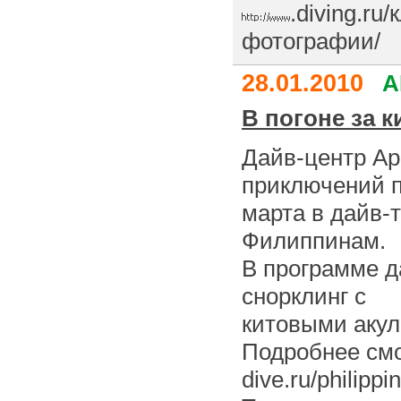
.diving.ru
фотографии/
28.01.2010
A
В погоне за 
Дайв-центр Ар
приключений п
марта в дайв-т
Филиппинам.
В программе д
снорклинг с
китовыми акул
Подробнее см
dive.ru/philippi