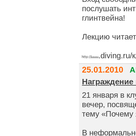
послушать инт
глинтвейна!
Лекцию читает
.diving.ru
25.01.2010
А
Награждение 
21 января в к
вечер, посвящ
тему «Почему 
В неформально