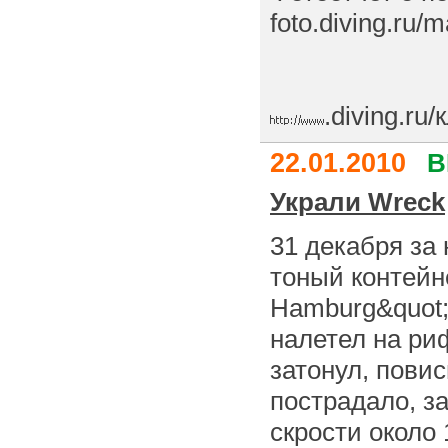
foto.diving.ru
.diving.ru
22.01.2010
B
Украли Wreck
31 декабря за 
тоный контейн
Hamburg&quot;
налетел на р
затонул, пови
пострадало, з
скрости около 