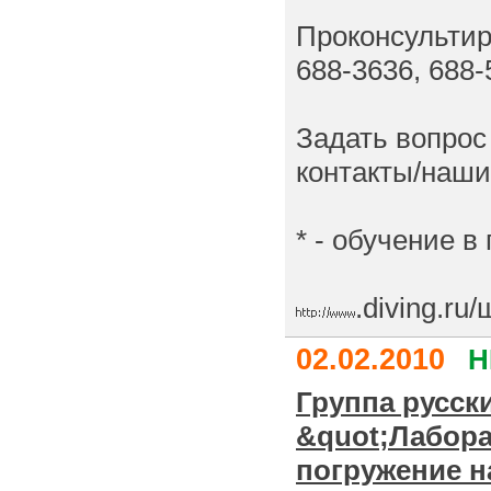
Проконсультиру
688-3636, 688-
Задать вопрос
контакты/наш
* - обучение в
.diving.ru
02.02.2010
Н
Группа русск
&quot;Лабор
погружение н