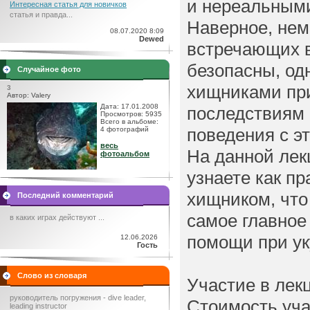
и нереальным
Интересная статья для новичков
статья и правда...
Наверное, нем
08.07.2020 8:09
Dewed
встречающих в
безопасны, од
Случайное фото
хищниками при
3
Автор: Valery
Дата: 17.01.2008
последствиям 
Просмотров: 5935
Всего в альбоме:
поведения с э
4 фотографий
весь
На данной лек
фотоальбом
узнаете как п
хищником, что 
Последний комментарий
самое главное
в каких играх действуют ...
помощи при ук
12.06.2026
Гость
Слово из словаря
Участие в лек
руководитель погружения - dive leader,
Стоимость уча
leading instructor