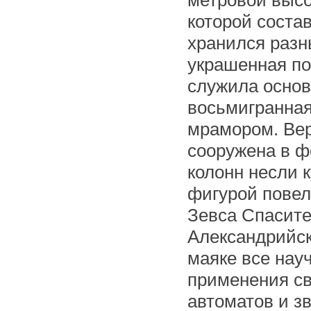
метровой высо
которой соста
хранился разн
украшенная по
служила основ
восьмигранна
мрамором. Вер
сооружена в 
колонн несли 
фигурой повел
Зевса Спасите
Александрийск
маяке все нау
применения св
автоматов и з