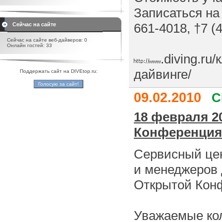
Записаться на
661-4018, †7 (
Сейчас на сайте
Сейчас на сайте веб-дайверов: 0
Онлайн гостей: 33
.diving.ru
дайвинге/
Поддержать сайт на DIVEtop.ru:
09.02.2010
С
18 февраля 2
Конференция
Сервисный цен
и менеджеров 
Открытой Кон
Уважаемые кол