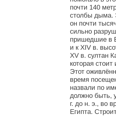
почти 140 мет
столбы дыма. 
он почти тысяч
сильно разруш
пришедшие в Е
и к XIV в. выс
XV в. султан К
которая стоит 
Этот оживлённ
время посещен
назвали по име
должно быть, 
г. до н. э., в
Египта. Строит