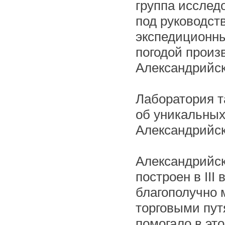
группа исслед
под руководст
экспедиционн
погодой произ
Александрийск
Лаборатория т
об уникальных
Александрийск
Александрийск
построен в III 
благополучно 
торговыми пут
помогало в эт