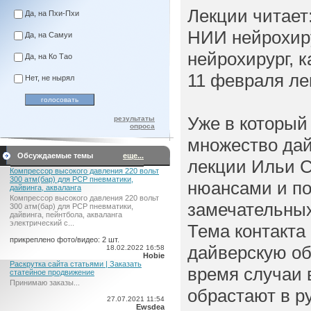
Лекции читает
Да, на Пхи-Пхи
НИИ нейрохиру
Да, на Самуи
нейрохирург, 
Да, на Ко Тао
11 февраля ле
Нет, не нырял
Уже в который
результаты
опроса
множество дай
Обсуждаемые темы
еще...
лекции Ильи С
Компрессор высокого давления 220 вольт
300 атм(бар) для PCP пневматики,
нюансами и по
дайвинга, акваланга
Компрессор высокого давления 220 вольт
замечательных
300 атм(бар) для PCP пневматики,
дайвинга, пейнтбола, акваланга
электрический c...
Тема контакта
прикреплено фото/видео: 2 шт.
дайверскую о
18.02.2022 16:58
Hobie
Раскрутка сайта статьями | Заказать
время случаи 
статейное продвижение
Принимаю заказы...
обрастают в р
27.07.2021 11:54
Ewsdea