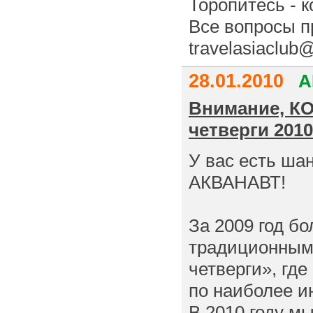
Торопитесь - 
Все вопросы п
travelasiaclub
28.01.2010
А
Внимание, К
четверги 2010
У вас есть ша
АКВАНАВТ!
За 2009 год б
традиционным 
четверги», гд
по наиболее и
В 2010 году м