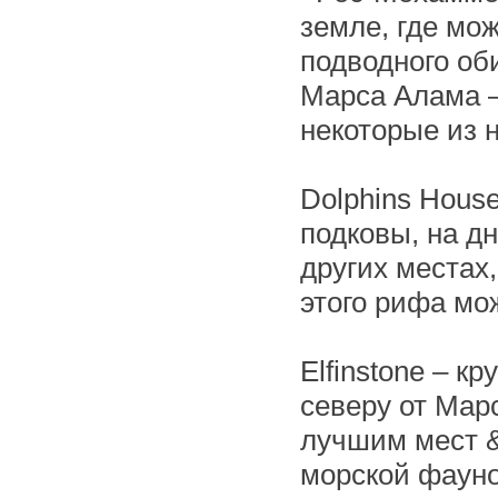
земле, где мож
подводного об
Марса Алама –
некоторые из н
Dolphins Hous
подковы, на д
других местах
этого рифа мо
Elfinstone – к
северу от Мар
лучшим мест &
морской фауно