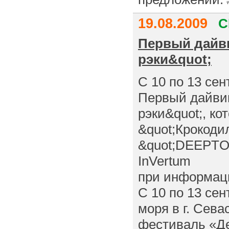
19.08.2009
С
Первый дайв
рэки&quot;
С 10 по 13 се
Первый дайвин
рэки&quot;, ко
&quot;Крокодил
&quot;DEEPTOW
InVertum
при информаци
C 10 по 13 сен
моря в г. Сев
фестиваль «Де