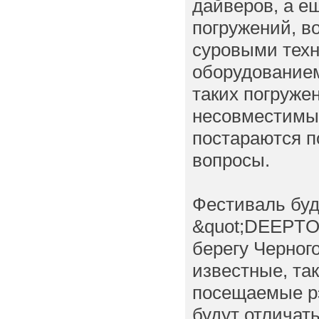
дайверов, а е
погружений, в
суровыми тех
оборудование
таких погружен
несовместимы 
постараются п
вопросы.
Фестиваль буд
&quot;DEEPTO
берегу Черного
известные, та
посещаемые р
будут отличат