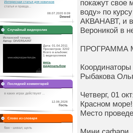
покажут свое 
Интересная статья для новичков
статья и правда...
воду» по курсу
08.07.2020 8:09
Dewed
АКВАНАВТ, и в
Вероникой в н
Случайный видеоролик
Испанский танцор.
Автор: DIVERSAINT
Дата: 01.04.2011
ПРОГРАММА 
Просмотров: 3202
Всего в альбоме:
1 видеороликов
весь
Координаторы 
видеоальбом
Рыбакова Оль
Последний комментарий
Четверг, 01 ок
в каких играх действуют ...
Красном море!
12.06.2026
Гость
Место проведе
Слово из словаря
flaw - шквал; щель
Мини сафари. 