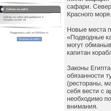
сафари. Севе
Сейчас на сайте
Красного моря
Сейчас на сайте веб-дайверов: 0
Онлайн гостей: 34
Новые места п
Поддержать сайт на DIVEtop.ru:
«Подводные кам
могут обманыва
капитан корабл
Законы Египта
обязанности т
(рестораны, ма
себя вести с 
необходимо по
внимания.