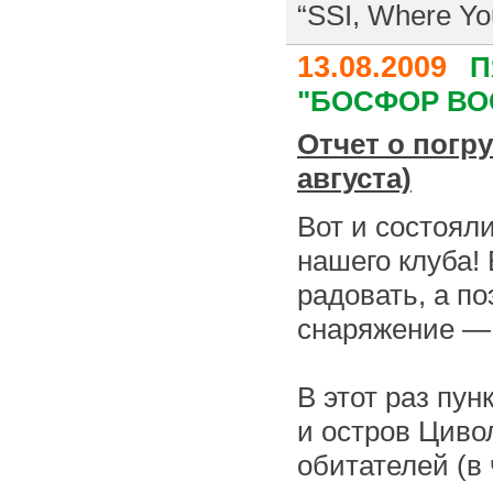
“SSI, Where Yo
13.08.2009
П
"БОСФОР ВОС
Отчет о погр
августа)
Вот и состоял
нашего клуба! 
радовать, а по
снаряжение — 
В этот раз пу
и остров Циво
обитателей (в