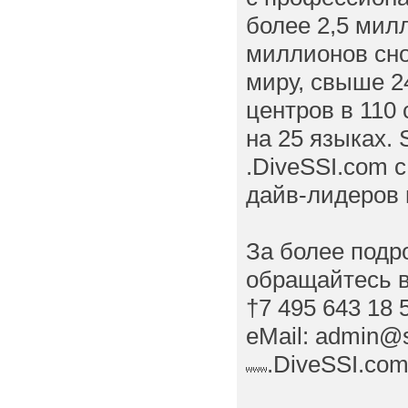
более 2,5 мил
миллионов сно
миру, свыше 2
центров в 110
на 25 языках.
.DiveSSI.com 
дайв-лидеров 
За более подр
обращайтесь в
†7 495 643 18 
eMail: admin@s
.DiveSSI.co