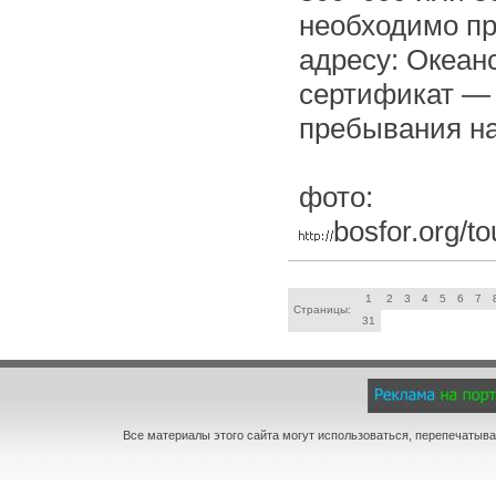
необходимо пр
адресу: Океан
сертификат — 
пребывания на
фото:
bosfor.org/t
1
2
3
4
5
6
7
Страницы:
31
Все материалы этого сайта могут использоваться, перепечатыва