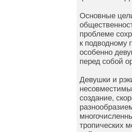
Основные цели
общественност
проблеме сохр
к подводному
особенно девуш
перед собой о
Девушки и рэк
несовместимым
создание, ско
разнообразием
многочисленн
тропических мо