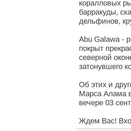
коралловых ры
барракуды, ск
дельфинов, кр
Abu Galawa - 
покрыт прекра
северной окон
затонувшего к
Об этих и дру
Марса Алама 
вечере 03 сен
Ждем Вас! Вхо