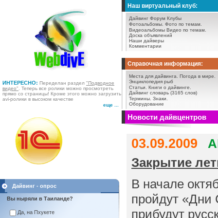
Наш виртуальный клуб:
Дайвинг Форум
Клубы
Фотоальбомы.
Фото по темам.
Видеоальбомы
Видео по темам.
Доска объявлений
Наши дайверы
Комментарии
Справочная информация:
Места для дайвинга.
Погода в мире.
Энциклопедия рыб
ИНТЕРЕСНО:
Переделан раздел
"Подводное
Статьи.
Книги о дайвинге.
видео"
. Теперь все ролики можно просмотреть
Дайвинг словарь (3165 слов)
прямо со страницы! Кроме этого можно загрузить
Термины.
Знаки.
avi-ролики в высоком качестве
Оборудование
еще ...
Новости дайвцентров
03.09.2009
А
Закрытие лет
В начале октя
Дайвинг - опрос
пройдут «Дни 
Вы ныряли в Таиланде?
прибудут русс
Да, на Пхукете