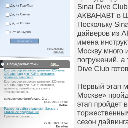
Sinai Dive Clu
Да, на Пхи-Пхи
АКВАНАВТ в Ша
Да, на Самуи
Поскольку Sina
Да, на Ко Тао
дайверов из А
Нет, не нырял
имена инструк
Москву много 
результаты
опроса
погружений, а
Обсуждаемые темы
еще...
Dive Club гот
Компрессор высокого давления 220 вольт
300 атм(бар) для PCP пневматики,
дайвинга, акваланга
Компрессор высокого давления 220 вольт
Первый этап м
300 атм(бар) для PCP пневматики,
дайвинга, пейнтбола, акваланга
электрический c...
Москве» пройд
прикреплено фото/видео: 2 шт.
этап пройдет в
18.02.2022 16:58
Hobie
Раскрутка сайта статьями | Заказать
торжественны
статейное продвижение
Принимаю заказы...
сезон дайвинга
27.07.2021 11:54
Ewsdea