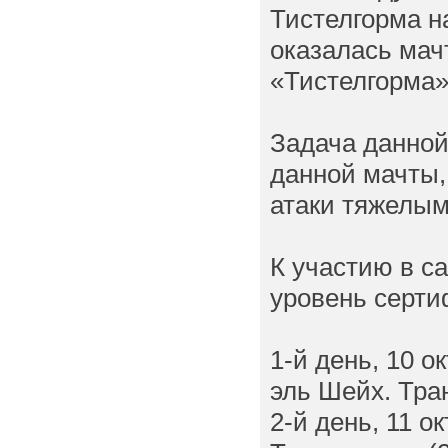
Тистелгорма н
оказалась мач
«Тистелгорма»,
Задача данной
данной мачты,
атаки тяжелы
К участию в 
уровень серт
1-й день, 10 
эль Шейх. Тра
2-й день, 11 о