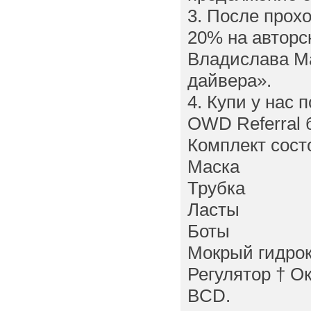
3. После прох
20% на авторск
Владислава Ма
дайвера».
4. Купи у нас 
OWD Referral 
Комплект состо
Маска
Трубка
Ласты
Боты
Мокрый гидро
Регулятор † О
BCD.