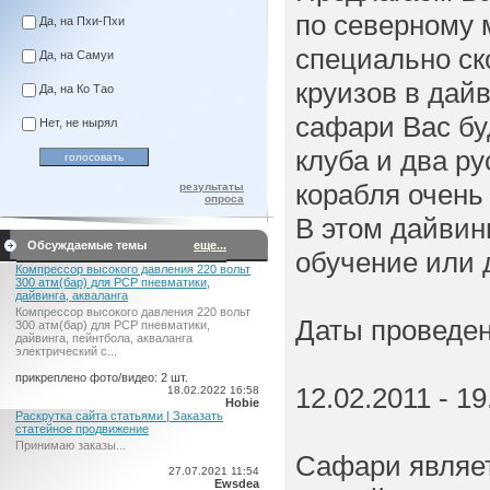
по северному 
Да, на Пхи-Пхи
специально ск
Да, на Самуи
круизов в дай
Да, на Ко Тао
сафари Вас бу
Нет, не нырял
клуба и два р
корабля очень
результаты
опроса
В этом дайвин
Обсуждаемые темы
еще...
обучение или 
Компрессор высокого давления 220 вольт
300 атм(бар) для PCP пневматики,
дайвинга, акваланга
Компрессор высокого давления 220 вольт
Даты проведен
300 атм(бар) для PCP пневматики,
дайвинга, пейнтбола, акваланга
электрический c...
прикреплено фото/видео: 2 шт.
12.02.2011 - 19
18.02.2022 16:58
Hobie
Раскрутка сайта статьями | Заказать
статейное продвижение
Принимаю заказы...
Сафари являет
27.07.2021 11:54
Ewsdea