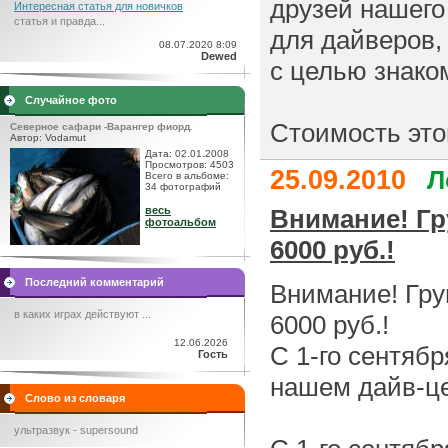
друзей нашего
Интересная статья для новичков
статья и правда...
для дайверов, 
08.07.2020 8:09
Dewed
с целью знако
Случайное фото
Стоимость этого
Северное сафари -Варангер фиорд.
Автор: Vodamut
Дата: 02.01.2008
Просмотров: 4503
25.09.2010
Л
Всего в альбоме:
34 фотографий
весь
Внимание! Гру
фотоальбом
6000 руб.!
Последний комментарий
Внимание! Груп
в каких играх действуют ...
6000 руб.!
12.06.2026
С 1-го сентяб
Гость
нашем дайв-це
Слово из словаря
ультразвук - supersound