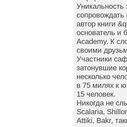
Уникальность 
сопровождать 
автор книги &q
основатель и 
Academy. К сл
своими друзьми
Участники саф
затонувшие ко
несколько чело
в 75 милях к ю
15 человек.
Никогда не сл
Scalaria, Shillo
Attiki, Bakr, 