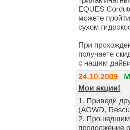
триламинатны
EQUES Cordute
можете пройти 
сухом гидроко
При прохожден
получаете ски
с нашим дайви
24.10.2009
М
Мои акции!
1. Приведи дру
(AOWD, Rescue 
2. Прошедшим 
продолжение о