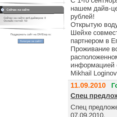
С 1-го сентяб
нашем дайв-це
Сейчас на сайте
рублей!
Сейчас на сайте веб-дайверов: 0
Онлайн гостей: 53
Открытую воду
Шейхе совмест
Поддержать сайт на DIVEtop.ru:
партнером в Е
Проживание во
расположенном
информацией о
Mikhail Login
11.09.2010
Г
Спец предлож
Спец предложе
07.09.2010.