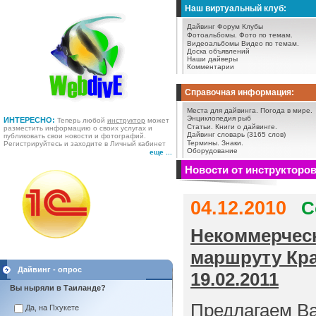
Наш виртуальный клуб:
Дайвинг Форум
Клубы
Фотоальбомы.
Фото по темам.
Видеоальбомы
Видео по темам.
Доска объявлений
Наши дайверы
Комментарии
Справочная информация:
Места для дайвинга.
Погода в мире.
Энциклопедия рыб
ИНТЕРЕСНО:
Теперь любой
инструктор
может
Статьи.
Книги о дайвинге.
разместить информацию о своих услугах и
Дайвинг словарь (3165 слов)
публиковать свои новости и фотографий.
Термины.
Знаки.
Регистрируйтесь и заходите в Личный кабинет
Оборудование
еще ...
Новости от инструкторо
04.12.2010
С
Некоммерческ
маршруту Крас
Дайвинг - опрос
19.02.2011
Вы ныряли в Таиланде?
Предлагаем Ва
Да, на Пхукете