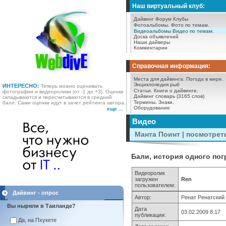
Наш виртуальный клуб:
Дайвинг Форум
Клубы
Фотоальбомы.
Фото по темам.
Видеоальбомы
Видео по темам.
Доска объявлений
Наши дайверы
Комментарии
Справочная информация:
Места для дайвинга.
Погода в мире.
Энциклопедия рыб
ИНТЕРЕСНО:
Теперь можно оценивать
Статьи.
Книги о дайвинге.
фотографии и видеоролики (от -1 до +3). Оценки
Дайвинг словарь (3165 слов)
складываются и пересчитываются в средний
Термины.
Знаки.
балл. Сами оценки идут в зачет рейтинга автора.
Оборудование
еще ...
Видео
Манта Поинт | посмотрет
Бали, история одного пог
Видеоролик
загружен
Ren
пользователем:
Дайвинг - опрос
Автор:
Ренат Ренатский
Вы ныряли в Таиланде?
Дата
03.02.2009 8:17
публикации:
Да, на Пхукете