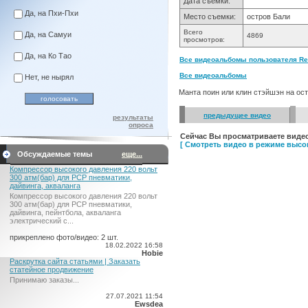
Дата съемки:
Да, на Пхи-Пхи
Место съемки:
остров Бали
Всего
Да, на Самуи
4869
просмотров:
Да, на Ко Тао
Все видеоальбомы пользователя Ren
Все видеоальбомы
Нет, не нырял
Манта поин или клин стэйшэн на ос
предыдущее видео
результаты
опроса
Сейчас Вы просматриваете видео
[ Смотреть видео в режиме высок
Обсуждаемые темы
еще...
Компрессор высокого давления 220 вольт
300 атм(бар) для PCP пневматики,
дайвинга, акваланга
Компрессор высокого давления 220 вольт
300 атм(бар) для PCP пневматики,
дайвинга, пейнтбола, акваланга
электрический c...
прикреплено фото/видео: 2 шт.
18.02.2022 16:58
Hobie
Раскрутка сайта статьями | Заказать
статейное продвижение
Принимаю заказы...
27.07.2021 11:54
Ewsdea