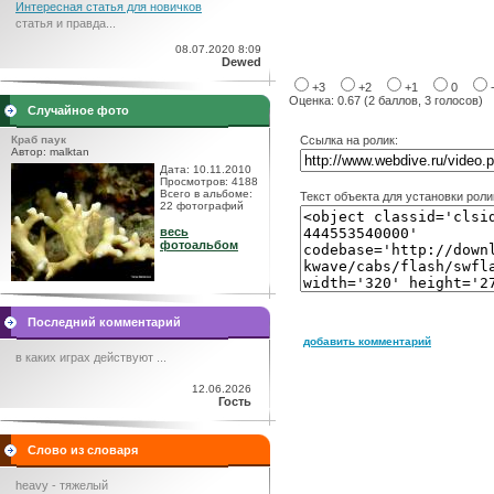
Интересная статья для новичков
статья и правда...
08.07.2020 8:09
Dewed
+3
+2
+1
0
Оценка: 0.67 (2 баллов, 3 голосов)
Случайное фото
Краб паук
Ссылка на ролик:
Автор: malktan
Дата: 10.11.2010
Просмотров: 4188
Всего в альбоме:
Текст объекта для установки роли
22 фотографий
весь
фотоальбом
Последний комментарий
добавить комментарий
в каких играх действуют ...
12.06.2026
Гость
Слово из словаря
heavy - тяжелый