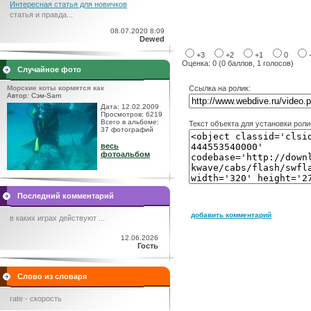
Интересная статья для новичков
статья и правда...
08.07.2020 8:09
Dewed
+3
+2
+1
0
Оценка: 0 (0 баллов, 1 голосов)
Случайное фото
Морские коты кормятся как
Ссылка на ролик:
Автор: Сэм-Sam
Дата: 12.02.2009
Просмотров: 6219
Всего в альбоме:
Текст объекта для установки роли
37 фотографий
весь
фотоальбом
Последний комментарий
добавить комментарий
в каких играх действуют ...
12.06.2026
Гость
Слово из словаря
rate - скорость