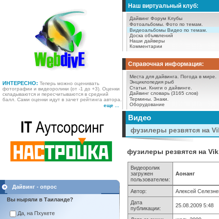
Наш виртуальный клуб:
Дайвинг Форум
Клубы
Фотоальбомы.
Фото по темам.
Видеоальбомы
Видео по темам.
Доска объявлений
Наши дайверы
Комментарии
Справочная информация:
Места для дайвинга.
Погода в мире.
Энциклопедия рыб
ИНТЕРЕСНО:
Теперь можно оценивать
Статьи.
Книги о дайвинге.
фотографии и видеоролики (от -1 до +3). Оценки
Дайвинг словарь (3165 слов)
складываются и пересчитываются в средний
Термины.
Знаки.
балл. Сами оценки идут в зачет рейтинга автора.
Оборудование
еще ...
Видео
фузилеры резвятся на Vik
фузилеры резвятся на Viki
Видеоролик
загружен
Аонанг
пользователем:
Дайвинг - опрос
Автор:
Алексей Cелезне
Вы ныряли в Таиланде?
Дата
25.08.2009 5:48
публикации:
Да, на Пхукете