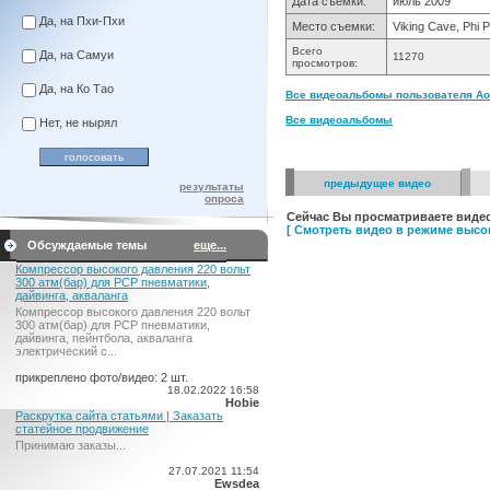
Дата съемки:
июль 2009
Да, на Пхи-Пхи
Место съемки:
Viking Cave, Phi P
Всего
Да, на Самуи
11270
просмотров:
Да, на Ко Тао
Все видеоальбомы пользователя Аон
Все видеоальбомы
Нет, не нырял
предыдущее видео
результаты
опроса
Сейчас Вы просматриваете видео
[ Смотреть видео в режиме высок
Обсуждаемые темы
еще...
Компрессор высокого давления 220 вольт
300 атм(бар) для PCP пневматики,
дайвинга, акваланга
Компрессор высокого давления 220 вольт
300 атм(бар) для PCP пневматики,
дайвинга, пейнтбола, акваланга
электрический c...
прикреплено фото/видео: 2 шт.
18.02.2022 16:58
Hobie
Раскрутка сайта статьями | Заказать
статейное продвижение
Принимаю заказы...
27.07.2021 11:54
Ewsdea