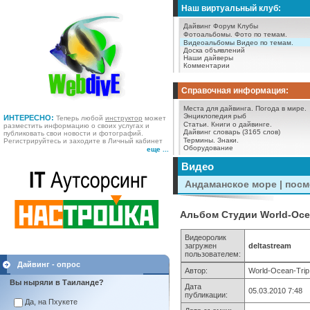
Наш виртуальный клуб:
Дайвинг Форум
Клубы
Фотоальбомы.
Фото по темам.
Видеоальбомы
Видео по темам.
Доска объявлений
Наши дайверы
Комментарии
Справочная информация:
Места для дайвинга.
Погода в мире.
Энциклопедия рыб
ИНТЕРЕСНО:
Теперь любой
инструктор
может
Статьи.
Книги о дайвинге.
разместить информацию о своих услугах и
Дайвинг словарь (3165 слов)
публиковать свои новости и фотографий.
Термины.
Знаки.
Регистрируйтесь и заходите в Личный кабинет
Оборудование
еще ...
Видео
Андаманское море | пос
Альбом Студии World-Ocea
Видеоролик
загружен
deltastream
пользователем:
Дайвинг - опрос
Автор:
World-Ocean-Trip
Вы ныряли в Таиланде?
Дата
05.03.2010 7:48
публикации:
Да, на Пхукете