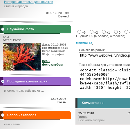
Интересная статья для новичков
статья и правда...
08.07.2020 8:09
Dewed
Случайное фото
+3
+2
+1
0
Оценка: 1.5 (6 баллов, 4 голосов)
КК-2
Автор: Pamir
мвимви +3
,
Дата: 29.10.2008
Просмотров: 4414
Ссылка на ролик:
Всего в альбоме:
84 фотографий
весь
фотоальбом
Текст объекта для установки роли
Последний комментарий
в каких играх действуют ...
12.06.2026
Гость
Комментарии
25.03.2010
О
Слово из словаря
Yucca
Все комментарии
vein - вена