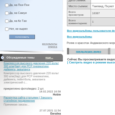
Дата съемки:
Да, на Пхи-Пхи
Место съемки:
Таиланд, Пхукет
Всего
Да, на Самуи
16387
просмотров:
Всего
Да, на Ко Тао
1
комментариев:
Нет, не нырял
Все видеоальбомы пользователя delt
Все видеоальбомы
Ролик о красотах Андаманского моря
результаты
опроса
предыдущее видео
Обсуждаемые темы
еще...
Сейчас Вы просматриваете видео
[ Смотреть видео в режиме высок
Компрессор высокого давления 220 вольт
300 атм(бар) для PCP пневматики,
дайвинга, акваланга
Компрессор высокого давления 220 вольт
300 атм(бар) для PCP пневматики,
дайвинга, пейнтбола, акваланга
электрический c...
прикреплено фото/видео: 2 шт.
18.02.2022 16:58
Hobie
Раскрутка сайта статьями | Заказать
статейное продвижение
Принимаю заказы...
27.07.2021 11:54
Ewsdea