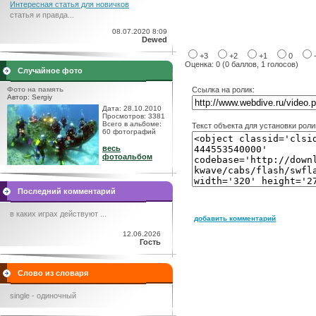
Интересная статья для новичков
статья и правда...
08.07.2020 8:09
Dewed
+3
+2
+1
0
Оценка: 0 (0 баллов, 1 голосов)
Случайное фото
Фото на память
Ссылка на ролик:
Автор: Sergiy
Дата: 28.10.2010
Просмотров: 3381
Всего в альбоме:
Текст объекта для установки роли
60 фотографий
весь
фотоальбом
Последний комментарий
в каких играх действуют ...
добавить комментарий
12.06.2026
Гость
Слово из словаря
single - одиночный