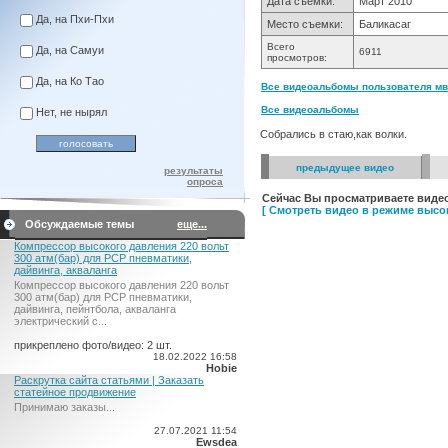
Дата съемки:
Март 2010
Да, на Пхи-Пхи
Место съемки:
Баликасаг
Всего
Да, на Самуи
6911
просмотров:
Да, на Ко Тао
Все видеоальбомы пользователя мв
Все видеоальбомы
Нет, не нырял
Собрались в стаю,как волки.
предыдущее видео
результаты
опроса
Сейчас Вы просматриваете видео
[ Смотреть видео в режиме высок
Обсуждаемые темы
еще...
Компрессор высокого давления 220 вольт
300 атм(бар) для PCP пневматики,
дайвинга, акваланга
Компрессор высокого давления 220 вольт
300 атм(бар) для PCP пневматики,
дайвинга, пейнтбола, акваланга
электрический c...
прикреплено фото/видео: 2 шт.
18.02.2022 16:58
Hobie
Раскрутка сайта статьями | Заказать
статейное продвижение
Принимаю заказы...
27.07.2021 11:54
Ewsdea