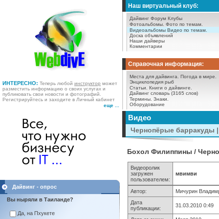
Наш виртуальный клуб:
Дайвинг Форум
Клубы
Фотоальбомы.
Фото по темам.
Видеоальбомы
Видео по темам.
Доска объявлений
Наши дайверы
Комментарии
Справочная информация:
Места для дайвинга.
Погода в мире.
Энциклопедия рыб
ИНТЕРЕСНО:
Теперь любой
инструктор
может
Статьи.
Книги о дайвинге.
разместить информацию о своих услугах и
Дайвинг словарь (3165 слов)
публиковать свои новости и фотографий.
Термины.
Знаки.
Регистрируйтесь и заходите в Личный кабинет
Оборудование
еще ...
Видео
Чернопёрые барракуды |
Бохол Филиппины / Черн
Видеоролик
загружен
мвимви
пользователем:
Дайвинг - опрос
Автор:
Мичурин Владим
Вы ныряли в Таиланде?
Дата
31.03.2010 0:49
публикации:
Да, на Пхукете