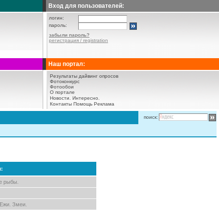
Вход для пользователей:
логин:
пароль:
забыли пароль?
регистрация / registration
Наш портал:
Результаты дайвинг опросов
Фотоконкурс
Фотообои
О портале
Новости.
Интересно.
Контакты
Помощь
Реклама
поиск:
м:
е рыбы.
 Ежи. Змеи.