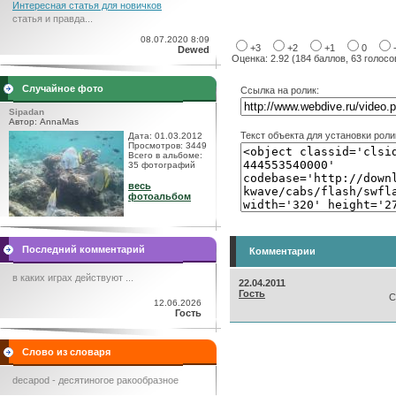
Интересная статья для новичков
статья и правда...
08.07.2020 8:09
+3
+2
+1
0
Dewed
Оценка: 2.92 (184 баллов, 63 голосо
Случайное фото
Ссылка на ролик:
Sipadan
Автор: AnnaMas
Текст объекта для установки роли
Дата: 01.03.2012
Просмотров: 3449
Всего в альбоме:
35 фотографий
весь
фотоальбом
Последний комментарий
Комментарии
в каких играх действуют ...
22.04.2011
Гость
С
12.06.2026
Гость
Слово из словаря
decapod - десятиногое ракообразное