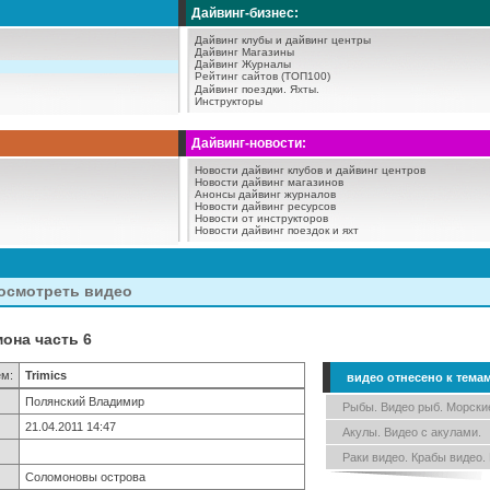
Дайвинг-бизнес:
Дайвинг клубы и дайвинг центры
Дайвинг Магазины
Дайвинг Журналы
Рейтинг сайтов (ТОП100)
Дайвинг поездки.
Яхты.
Инструкторы
Дайвинг-новости:
Новости дайвинг клубов и дайвинг центров
Новости дайвинг магазинов
Анонсы дайвинг журналов
Новости дайвинг ресурсов
Новости от инструкторов
Новости дайвинг поездок и яхт
посмотреть видео
она часть 6
ем:
Trimics
видео отнесено к тема
Полянский Владимир
Рыбы. Видео рыб. Морски
21.04.2011 14:47
Акулы. Видео с акулами.
Раки видео. Крабы видео.
Соломоновы острова