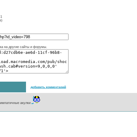
-1
в)
ка на другие сайты и форумы.
добавить комментарий
импатичные акулки