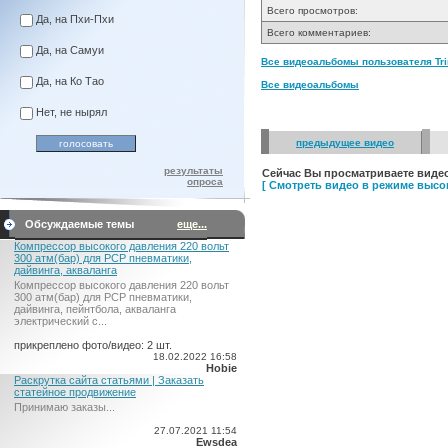
Всего просмотров:
Да, на Пхи-Пхи
Всего комментариев:
Да, на Самуи
Все видеоальбомы пользователя Trim
Да, на Ко Тао
Все видеоальбомы
Нет, не нырял
предыдущее видео
результаты
Сейчас Вы просматриваете видео
опроса
[ Смотреть видео в режиме высок
Обсуждаемые темы
еще...
Компрессор высокого давления 220 вольт
300 атм(бар) для PCP пневматики,
дайвинга, акваланга
Компрессор высокого давления 220 вольт
300 атм(бар) для PCP пневматики,
дайвинга, пейнтбола, акваланга
электрический c...
прикреплено фото/видео: 2 шт.
18.02.2022 16:58
Hobie
Раскрутка сайта статьями | Заказать
статейное продвижение
Принимаю заказы...
27.07.2021 11:54
Ewsdea