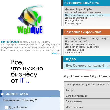
Наш виртуальный клуб:
Дайвинг Форум
Клубы
Фотоальбомы.
Фото по темам.
Видеоальбомы
Видео по темам.
Доска объявлений
Наши дайверы
Комментарии
Справочная информация:
Места для дайвинга.
Погода в мире.
Энциклопедия рыб
ИНТЕРЕСНО:
Теперь можно оценивать
Статьи.
Книги о дайвинге.
фотографии и видеоролики (от -1 до +3). Оценки
Дайвинг словарь (3165 слов)
складываются и пересчитываются в средний
Термины.
Знаки.
балл. Сами оценки идут в зачет рейтинга автора.
Оборудование
еще ...
Видео
Дух Соломона часть 6 | 
Дух Соломона / Дух Солом
Видеоролик загружен пользовател
Автор:
Дайвинг - опрос
Дата публикации:
Вы ныряли в Таиланде?
Дата съемки:
Да, на Пхукете
Место съемки: