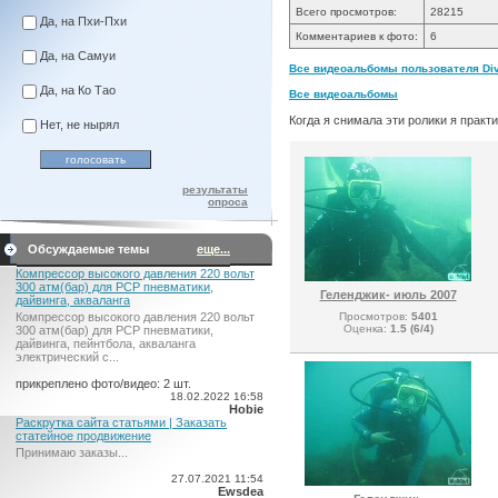
Всего просмотров:
28215
Да, на Пхи-Пхи
Комментариев к фото:
6
Да, на Самуи
Все видеоальбомы пользователя Dive
Да, на Ко Тао
Все видеоальбомы
Когда я снимала эти ролики я практ
Нет, не нырял
результаты
опроса
Обсуждаемые темы
еще...
Компрессор высокого давления 220 вольт
300 атм(бар) для PCP пневматики,
Геленджик- июль 2007
дайвинга, акваланга
Просмотров:
5401
Компрессор высокого давления 220 вольт
Оценка:
1.5 (6/4)
300 атм(бар) для PCP пневматики,
дайвинга, пейнтбола, акваланга
электрический c...
прикреплено фото/видео: 2 шт.
18.02.2022 16:58
Hobie
Раскрутка сайта статьями | Заказать
статейное продвижение
Принимаю заказы...
27.07.2021 11:54
Ewsdea