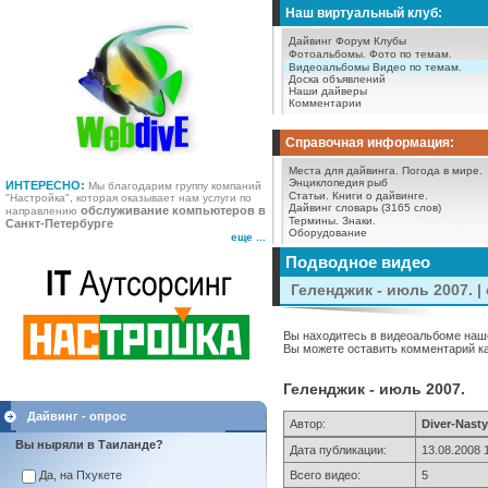
Наш виртуальный клуб:
Дайвинг Форум
Клубы
Фотоальбомы.
Фото по темам.
Видеоальбомы
Видео по темам.
Доска объявлений
Наши дайверы
Комментарии
Справочная информация:
Места для дайвинга.
Погода в мире.
Энциклопедия рыб
ИНТЕРЕСНО:
Мы благодарим группу компаний
Статьи.
Книги о дайвинге.
"Настройка", которая оказывает нам услуги по
Дайвинг словарь (3165 слов)
обслуживание компьютеров в
направлению
Термины.
Знаки.
Санкт-Петербурге
Оборудование
еще ...
Подводное видео
Геленджик - июль 2007. 
Вы находитесь в видеоальбоме наше
Вы можете оставить комментарий как
Геленджик - июль 2007.
Дайвинг - опрос
Автор:
Diver-Nast
Вы ныряли в Таиланде?
Дата публикации:
13.08.2008 
Всего видео:
5
Да, на Пхукете