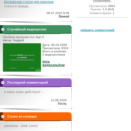
Геленджик.
Интересная статья для новичков
Просмотров:
5861
статья и правда...
Оценка:
1.5 (6/4)
Комментариев:
1
08.07.2020 8:09
Dewed
Случайный видеоролик
добавить комментарий
Трейлер мультика Ice Age 3
Автор: Андрей
Дата: 06.03.2009
Просмотров: 8324
Всего в альбоме:
2 видеороликов
весь
видеоальбом
Последний комментарий
в каких играх действуют ...
12.06.2026
Гость
Слово из словаря
раковина - shell, conch