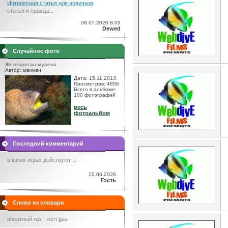
Интересная статья для новичков
статья и правда...
08.07.2020 8:09
Dewed
Случайное фото
Желторотая мурена
Автор: мвимви
Дата: 15.11.2013
Просмотров: 4856
Всего в альбоме:
100 фотографий
весь
фотоальбом
Последний комментарий
в каких играх действуют ...
12.06.2026
Гость
Слово из словаря
инертный газ - inert gas