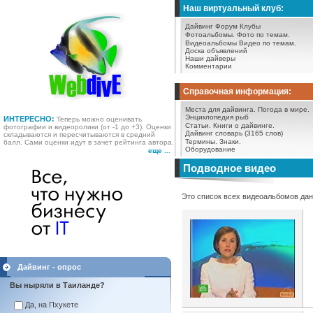
Наш виртуальный клуб:
Дайвинг Форум
Клубы
Фотоальбомы.
Фото по темам.
Видеоальбомы
Видео по темам.
Доска объявлений
Наши дайверы
Комментарии
Справочная информация:
Места для дайвинга.
Погода в мире.
Энциклопедия рыб
ИНТЕРЕСНО:
Теперь можно оценивать
Статьи.
Книги о дайвинге.
фотографии и видеоролики (от -1 до +3). Оценки
Дайвинг словарь (3165 слов)
складываются и пересчитываются в средний
Термины.
Знаки.
балл. Сами оценки идут в зачет рейтинга автора.
Оборудование
еще ...
Подводное видео
Это список всех видеоальбомов дан
Дайвинг - опрос
Вы ныряли в Таиланде?
Да, на Пхукете