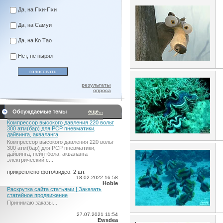
Да, на Пхи-Пхи
Да, на Самуи
Да, на Ко Тао
Нет, не нырял
результаты
опроса
Обсуждаемые темы
еще...
Компрессор высокого давления 220 вольт
300 атм(бар) для PCP пневматики,
дайвинга, акваланга
Компрессор высокого давления 220 вольт
300 атм(бар) для PCP пневматики,
дайвинга, пейнтбола, акваланга
электрический c...
прикреплено фото/видео: 2 шт.
18.02.2022 16:58
Hobie
Раскрутка сайта статьями | Заказать
статейное продвижение
Принимаю заказы...
27.07.2021 11:54
Ewsdea