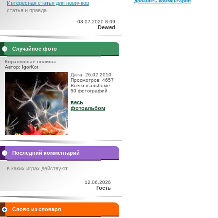
добавить комментарий
Интересная статья для новичков
статья и правда...
08.07.2020 8:09
Dewed
Случайное фото
Коралловые полипы.
Автор: IgorKot
Дата: 26.02.2010
Просмотров: 4657
Всего в альбоме:
50 фотографий
весь
фотоальбом
Последний комментарий
в каких играх действуют ...
12.06.2026
Гость
Слово из словаря