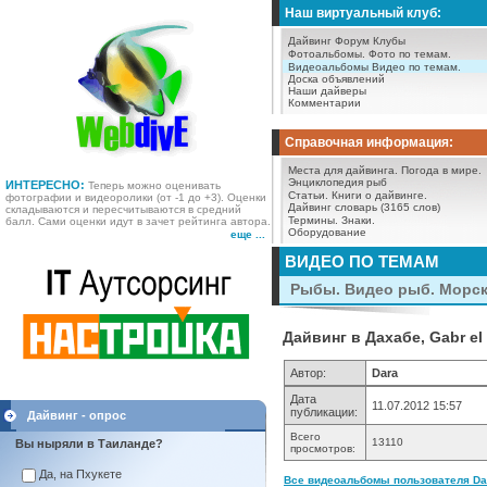
Наш виртуальный клуб:
Дайвинг Форум
Клубы
Фотоальбомы.
Фото по темам.
Видеоальбомы
Видео по темам.
Доска объявлений
Наши дайверы
Комментарии
Справочная информация:
Места для дайвинга.
Погода в мире.
Энциклопедия рыб
ИНТЕРЕСНО:
Теперь можно оценивать
Статьи.
Книги о дайвинге.
фотографии и видеоролики (от -1 до +3). Оценки
Дайвинг словарь (3165 слов)
складываются и пересчитываются в средний
Термины.
Знаки.
балл. Сами оценки идут в зачет рейтинга автора.
Оборудование
еще ...
ВИДЕО ПО ТЕМАМ
Рыбы. Видео рыб. Морс
Дайвинг в Дахабе, Gabr el
Автор:
Dara
Дата
11.07.2012 15:57
публикации:
Дайвинг - опрос
Всего
13110
Вы ныряли в Таиланде?
просмотров:
Да, на Пхукете
Все видеоальбомы пользователя Dar