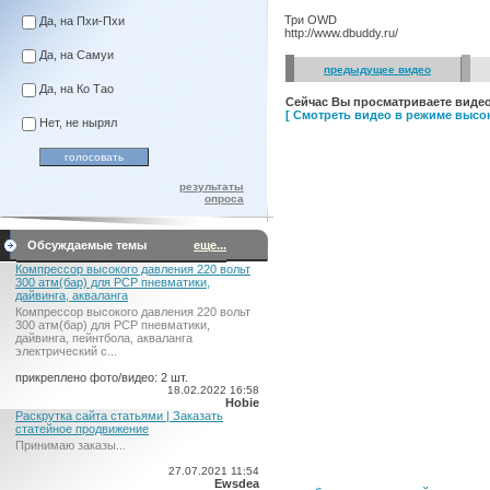
Три OWD
Да, на Пхи-Пхи
http://www.dbuddy.ru/
Да, на Самуи
предыдущее видео
Да, на Ко Тао
Сейчас Вы просматриваете видео
[ Смотреть видео в режиме высок
Нет, не нырял
результаты
опроса
Обсуждаемые темы
еще...
Компрессор высокого давления 220 вольт
300 атм(бар) для PCP пневматики,
дайвинга, акваланга
Компрессор высокого давления 220 вольт
300 атм(бар) для PCP пневматики,
дайвинга, пейнтбола, акваланга
электрический c...
прикреплено фото/видео: 2 шт.
18.02.2022 16:58
Hobie
Раскрутка сайта статьями | Заказать
статейное продвижение
Принимаю заказы...
27.07.2021 11:54
Ewsdea