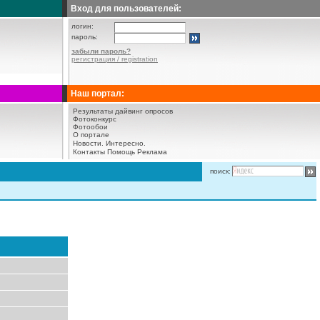
Вход для пользователей:
логин:
пароль:
забыли пароль?
регистрация / registration
Наш портал:
Результаты дайвинг опросов
Фотоконкурс
Фотообои
О портале
Новости.
Интересно.
Контакты
Помощь
Реклама
поиск: