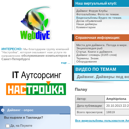
Наш виртуальный клуб:
Дайвинг Форум
Клубы
Фотоальбомы.
Фото по темам.
Видеоальбомы
Видео по темам.
Доска объявлений
Наши дайверы
Комментарии
Справочная информация:
Места для дайвинга.
Погода в мире.
Энциклопедия рыб
ИНТЕРЕСНО:
Мы благодарим группу компаний
Статьи.
Книги о дайвинге.
"Настройка", которая оказывает нам услуги по
Дайвинг словарь (3165 слов)
обслуживание компьютеров в
направлению
Термины.
Знаки.
Санкт-Петербурге
Оборудование
еще ...
ВИДЕО ПО ТЕМАМ
Дайвинг. Дайверы под в
Палау
Автор:
Amphipriona
Дата публикации:
20.10.2013 22:2
Дайвинг - опрос
Всего просмотров:
18619
Вы ныряли в Таиланде?
Все видеоальбомы пользователя Amp
Да, на Пхукете