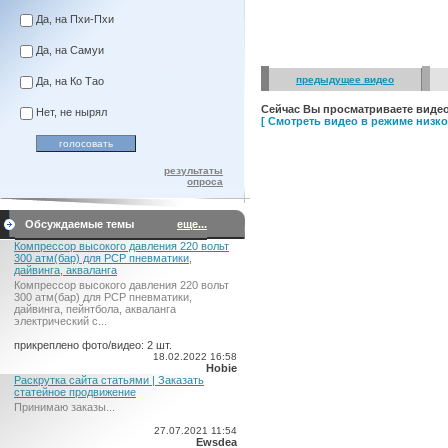
Да, на Пхи-Пхи
Да, на Самуи
предыдущее видео
Да, на Ко Тао
Сейчас Вы просматриваете видео
Нет, не нырял
[ Смотреть видео в режиме низког
результаты
опроса
Обсуждаемые темы
еще...
Компрессор высокого давления 220 вольт
300 атм(бар) для PCP пневматики,
дайвинга, акваланга
Компрессор высокого давления 220 вольт
300 атм(бар) для PCP пневматики,
дайвинга, пейнтбола, акваланга
электрический c...
прикреплено фото/видео: 2 шт.
18.02.2022 16:58
Hobie
Раскрутка сайта статьями | Заказать
статейное продвижение
Принимаю заказы...
27.07.2021 11:54
Ewsdea