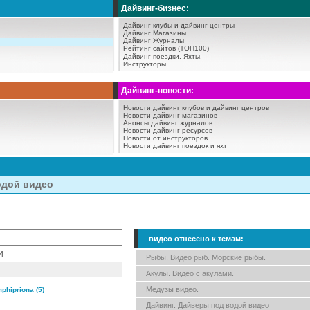
Дайвинг-бизнес:
Дайвинг клубы и дайвинг центры
Дайвинг Магазины
Дайвинг Журналы
Рейтинг сайтов (ТОП100)
Дайвинг поездки.
Яхты.
Инструкторы
Дайвинг-новости:
Новости дайвинг клубов и дайвинг центров
Новости дайвинг магазинов
Анонсы дайвинг журналов
Новости дайвинг ресурсов
Новости от инструкторов
Новости дайвинг поездок и яхт
одой видео
видео отнесено к темам:
4
Рыбы. Видео рыб. Морские рыбы.
Акулы. Видео с акулами.
Медузы видео.
hipriona (5)
Дайвинг. Дайверы под водой видео