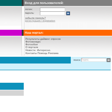
Вход для пользователей:
логин:
пароль:
забыли пароль?
регистрация / registration
Наш портал:
Результаты дайвинг опросов
Фотоконкурс
Фотообои
О портале
Новости.
Интересно.
Контакты
Помощь
Реклама
поиск: