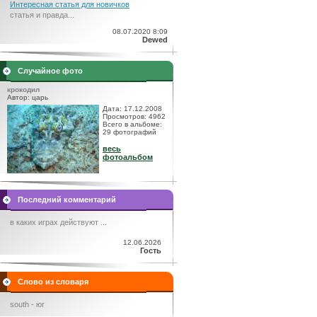
Интересная статья для новичков
статья и правда...
08.07.2020 8:09
Dewed
Случайное фото
крокодил
Автор: царь
Дата: 17.12.2008
Просмотров: 4962
Всего в альбоме:
29 фотографий
весь
фотоальбом
Последний комментарий
в каких играх действуют ...
12.06.2026
Гость
Слово из словаря
south - юг