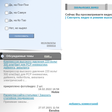
Да, на Пхи-Пхи
предыдущее видео
Да, на Самуи
Сейчас Вы просматриваете видео
[ Смотреть видео в режиме высок
Да, на Ко Тао
Нет, не нырял
результаты
опроса
Обсуждаемые темы
еще...
Компрессор высокого давления 220 вольт
300 атм(бар) для PCP пневматики,
дайвинга, акваланга
Компрессор высокого давления 220 вольт
300 атм(бар) для PCP пневматики,
дайвинга, пейнтбола, акваланга
электрический c...
прикреплено фото/видео: 2 шт.
18.02.2022 16:58
Hobie
Раскрутка сайта статьями | Заказать
статейное продвижение
Принимаю заказы...
добавить комментарий
27.07.2021 11:54
Ewsdea