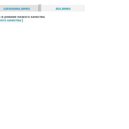
следующее видео
все видео
 в режиме низкого качества
ого качества ]