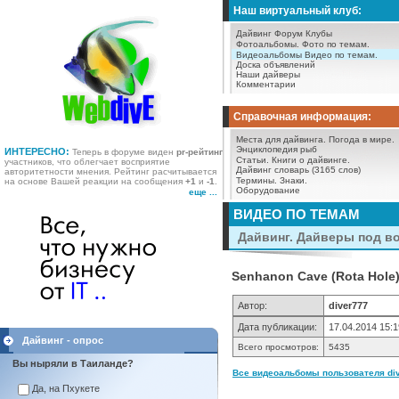
Наш виртуальный клуб:
Дайвинг Форум
Клубы
Фотоальбомы.
Фото по темам.
Видеоальбомы
Видео по темам.
Доска объявлений
Наши дайверы
Комментарии
Справочная информация:
Места для дайвинга.
Погода в мире.
Энциклопедия рыб
ИНТЕРЕСНО:
Теперь в форуме виден
pr-рейтинг
Статьи.
Книги о дайвинге.
участников, что облегчает восприятие
Дайвинг словарь (3165 слов)
авторитетности мнения. Рейтинг расчитывается
Термины.
Знаки.
на основе Вашей реакции на сообщения
+1
и
-1
.
Оборудование
еще ...
ВИДЕО ПО ТЕМАМ
Дайвинг. Дайверы под в
Senhanon Cave (Rota Hole
Автор:
diver777
Дата публикации:
17.04.2014 15:1
Дайвинг - опрос
Всего просмотров:
5435
Вы ныряли в Таиланде?
Все видеоальбомы пользователя div
Да, на Пхукете