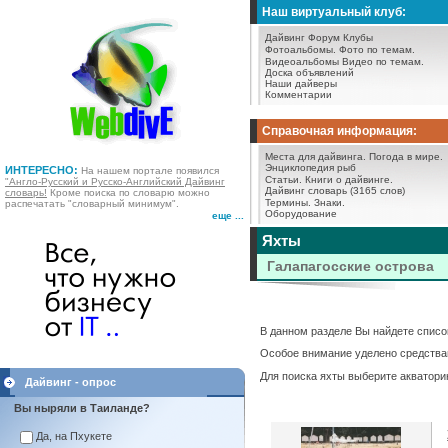
Наш виртуальный клуб:
Дайвинг Форум
Клубы
Фотоальбомы.
Фото по темам.
Видеоальбомы
Видео по темам.
Доска объявлений
Наши дайверы
Комментарии
Справочная информация:
Места для дайвинга.
Погода в мире.
Энциклопедия рыб
ИНТЕРЕСНО:
На нашем портале появился
Статьи.
Книги о дайвинге.
"Англо-Русский и Русско-Английский Дайвинг
Дайвинг словарь (3165 слов)
словарь!
Кроме поиска по словарю можно
Термины.
Знаки.
распечатать "словарный минимум".
Оборудование
еще ...
Яхты
Галапагосские острова
В данном разделе Вы найдете списо
Особое внимание уделено средствам
Для поиска яхты выберите акватори
Дайвинг - опрос
Вы ныряли в Таиланде?
Да, на Пхукете