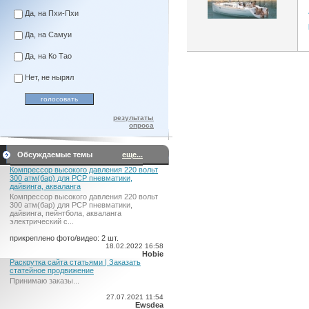
Да, на Пхи-Пхи
Да, на Самуи
Да, на Ко Тао
Нет, не нырял
результаты
опроса
Обсуждаемые темы
еще...
Компрессор высокого давления 220 вольт
300 атм(бар) для PCP пневматики,
дайвинга, акваланга
Компрессор высокого давления 220 вольт
300 атм(бар) для PCP пневматики,
дайвинга, пейнтбола, акваланга
электрический c...
прикреплено фото/видео: 2 шт.
18.02.2022 16:58
Hobie
Раскрутка сайта статьями | Заказать
статейное продвижение
Принимаю заказы...
27.07.2021 11:54
Ewsdea