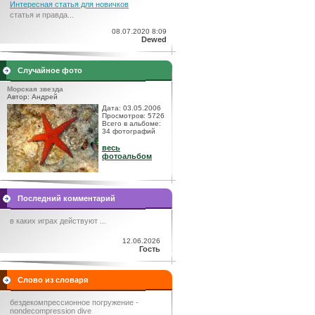
Интересная статья для новичков
статья и правда...
08.07.2020 8:09
Dewed
Случайное фото
Морская звезда
Автор: Андрей
Дата: 03.05.2006
Просмотров: 5726
Всего в альбоме:
34 фотографий
весь
фотоальбом
Последний комментарий
в каких играх действуют ...
12.06.2026
Гость
Слово из словаря
бездекомпрессионное погружение -
nondecompression dive