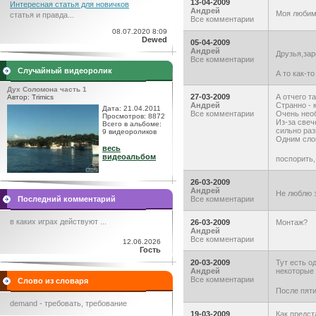
13-04-2009
Интересная статья для новичков
Андрей
Моя любим
статья и правда...
Все комментарии
08.07.2020 8:09
Dewed
05-04-2009
Андрей
Друзья,зар
Все комментарии
Случайный видеоролик
А то как-т
Дух Соломона часть 1
27-03-2009
А отчего т
Автор: Trimics
Андрей
Странно - 
Дата: 21.04.2011
Все комментарии
Очень необ
Просмотров: 8872
Из-за свеч
Всего в альбоме:
сильно раз
9 видеороликов
Одним слов
весь
видеоальбом
поспорить,
26-03-2009
Андрей
Не люблю з
Последний комментарий
Все комментарии
в каких играх действуют ...
26-03-2009
Монтаж?
Андрей
Все комментарии
12.06.2026
Гость
20-03-2009
Тут есть о
Андрей
некоторые 
Все комментарии
Слово из словаря
После пяти
demand - требовать, требование
19-03-2009
Как предст