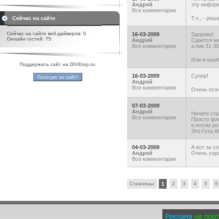
Андрей
эту инфор
Все комментарии
Сейчас на сайте
Т.ч., - реш
Сейчас на сайте веб-дайверов: 0
16-03-2009
Здорово!
Онлайн гостей: 75
Андрей
Сдается мн
Все комментарии
а пик 31-35
Или я оши
Поддержать сайт на DIVEtop.ru:
16-03-2009
Супер!
Андрей
Все комментарии
Очень поз
07-03-2009
Андрей
Ничего ст
Все комментарии
Просто фле
и потом ре
Это Гота 
04-03-2009
А вот за эт
Андрей
Очень хор
Все комментарии
Страницы:
1
2
3
4
5
6