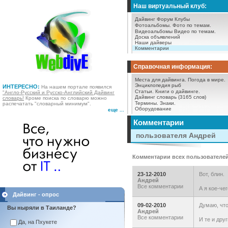
Наш виртуальный клуб:
Дайвинг Форум
Клубы
Фотоальбомы.
Фото по темам.
Видеоальбомы
Видео по темам.
Доска объявлений
Наши дайверы
Комментарии
Справочная информация:
Места для дайвинга.
Погода в мире.
Энциклопедия рыб
ИНТЕРЕСНО:
На нашем портале появился
Статьи.
Книги о дайвинге.
"Англо-Русский и Русско-Английский Дайвинг
Дайвинг словарь (3165 слов)
словарь!
Кроме поиска по словарю можно
Термины.
Знаки.
распечатать "словарный минимум".
Оборудование
еще ...
Комментарии
пользователя Андрей
Комментарии всех пользователе
23-12-2010
Вот, блин.
Андрей
Все комментарии
А я кое-чег
Дайвинг - опрос
09-02-2010
Думаю, что
Вы ныряли в Таиланде?
Андрей
Все комментарии
И те и дру
Да, на Пхукете