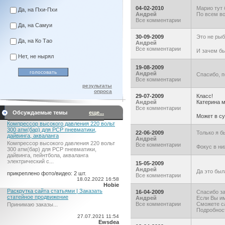
04-02-2010
Марио тут 
Да, на Пхи-Пхи
Андрей
По всем во
Все комментарии
Да, на Самуи
30-09-2009
Это не рыб
Да, на Ко Тао
Андрей
Все комментарии
И зачем б
Нет, не нырял
19-08-2009
Андрей
Спасибо, п
Все комментарии
результаты
опроса
29-07-2009
Класс!
Андрей
Катерина м
Все комментарии
Обсуждаемые темы
еще...
Может в с
Компрессор высокого давления 220 вольт
300 атм(бар) для PCP пневматики,
22-06-2009
Только я б
дайвинга, акваланга
Андрей
Компрессор высокого давления 220 вольт
Все комментарии
Фокус в ни
300 атм(бар) для PCP пневматики,
дайвинга, пейнтбола, акваланга
электрический c...
15-05-2009
Андрей
Да это был
прикреплено фото/видео: 2 шт.
Все комментарии
18.02.2022 16:58
Hobie
Раскрутка сайта статьями | Заказать
16-04-2009
Спасибо за
статейное продвижение
Андрей
Если Вы им
Все комментарии
Сможете с
Принимаю заказы...
Подробност
27.07.2021 11:54
Ewsdea