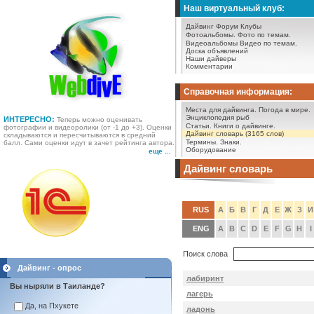
Наш виртуальный клуб:
Дайвинг Форум
Клубы
Фотоальбомы.
Фото по темам.
Видеоальбомы
Видео по темам.
Доска объявлений
Наши дайверы
Комментарии
Справочная информация:
Места для дайвинга.
Погода в мире.
Энциклопедия рыб
ИНТЕРЕСНО:
Теперь можно оценивать
Статьи.
Книги о дайвинге.
фотографии и видеоролики (от -1 до +3). Оценки
Дайвинг словарь (3165 слов)
складываются и пересчитываются в средний
Термины.
Знаки.
балл. Сами оценки идут в зачет рейтинга автора.
Оборудование
еще ...
Дайвинг словарь
RUS
А
Б
В
Г
Д
Е
Ж
З
И
ENG
A
B
C
D
E
F
G
H
I
Поиск слова
Дайвинг - опрос
лабиринт
Вы ныряли в Таиланде?
лагерь
Да, на Пхукете
ладонь