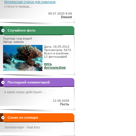
Интересная статья для новичков
статья и правда...
08.07.2020 8:09
Dewed
Случайное фото
Хургада под водой
Автор: aslama
Дата: 18.05.2012
Просмотров: 5473
Всего в альбоме:
12 фотографий
весь
фотоальбом
Последний комментарий
в каких играх действуют ...
12.06.2026
Гость
Слово из словаря
теплопотеря - heat loss