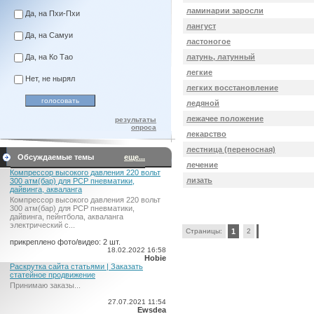
ламинарии заросли
Да, на Пхи-Пхи
лангуст
Да, на Самуи
ластоногое
латунь, латунный
Да, на Ко Тао
легкие
Нет, не нырял
легких восстановление
ледяной
лежачее положение
результаты
опроса
лекарство
лестница (переносная)
Обсуждаемые темы
еще...
лечение
Компрессор высокого давления 220 вольт
лизать
300 атм(бар) для PCP пневматики,
дайвинга, акваланга
Компрессор высокого давления 220 вольт
300 атм(бар) для PCP пневматики,
дайвинга, пейнтбола, акваланга
электрический c...
Страницы:
1
2
прикреплено фото/видео: 2 шт.
18.02.2022 16:58
Hobie
Раскрутка сайта статьями | Заказать
статейное продвижение
Принимаю заказы...
27.07.2021 11:54
Ewsdea