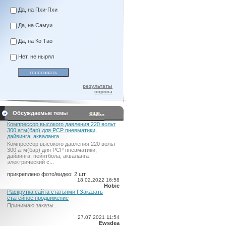
Да, на Пхи-Пхи
Да, на Самуи
Да, на Ко Тао
Нет, не нырял
результаты
опроса
Обсуждаемые темы
еще...
Компрессор высокого давления 220 вольт
300 атм(бар) для PCP пневматики,
дайвинга, акваланга
Компрессор высокого давления 220 вольт
300 атм(бар) для PCP пневматики,
дайвинга, пейнтбола, акваланга
электрический c...
прикреплено фото/видео: 2 шт.
18.02.2022 16:58
Hobie
Раскрутка сайта статьями | Заказать
статейное продвижение
Принимаю заказы...
27.07.2021 11:54
Ewsdea