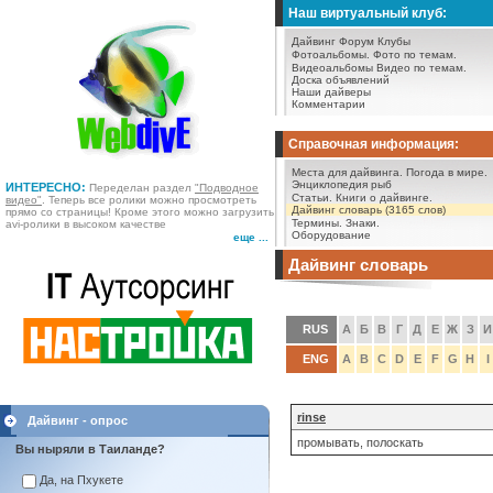
Наш виртуальный клуб:
Дайвинг Форум
Клубы
Фотоальбомы.
Фото по темам.
Видеоальбомы
Видео по темам.
Доска объявлений
Наши дайверы
Комментарии
Справочная информация:
Места для дайвинга.
Погода в мире.
Энциклопедия рыб
ИНТЕРЕСНО:
Переделан раздел
"Подводное
Статьи.
Книги о дайвинге.
видео"
. Теперь все ролики можно просмотреть
Дайвинг словарь (3165 слов)
прямо со страницы! Кроме этого можно загрузить
Термины.
Знаки.
avi-ролики в высоком качестве
Оборудование
еще ...
Дайвинг словарь
RUS
А
Б
В
Г
Д
Е
Ж
З
И
ENG
A
B
C
D
E
F
G
H
I
rinse
Дайвинг - опрос
промывать, полоскать
Вы ныряли в Таиланде?
Да, на Пхукете