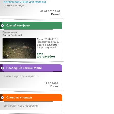
Интересная статья для новичков
статья и правда...
08.07.2020 8:09
Dewed
Случайное фото
Белое море
Автор: Vodamut
Дата: 25.02.2012
Просмотров: 5317
Всего в альбоме:
28 фотографий
весь
фотоальбом
Последний комментарий
в каких играх действуют ...
12.06.2026
Гость
Слово из словаря
certificate - удостоверение