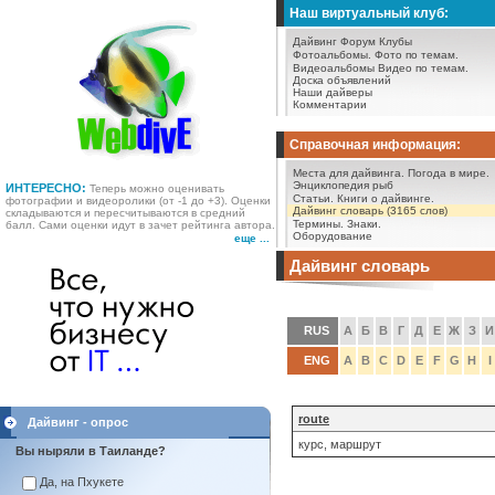
Наш виртуальный клуб:
Дайвинг Форум
Клубы
Фотоальбомы.
Фото по темам.
Видеоальбомы
Видео по темам.
Доска объявлений
Наши дайверы
Комментарии
Справочная информация:
Места для дайвинга.
Погода в мире.
Энциклопедия рыб
ИНТЕРЕСНО:
Теперь можно оценивать
Статьи.
Книги о дайвинге.
фотографии и видеоролики (от -1 до +3). Оценки
Дайвинг словарь (3165 слов)
складываются и пересчитываются в средний
Термины.
Знаки.
балл. Сами оценки идут в зачет рейтинга автора.
Оборудование
еще ...
Дайвинг словарь
RUS
А
Б
В
Г
Д
Е
Ж
З
И
ENG
A
B
C
D
E
F
G
H
I
route
Дайвинг - опрос
курс, маршрут
Вы ныряли в Таиланде?
Да, на Пхукете