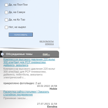
Да, на Пхи-Пхи
Да, на Самуи
Да, на Ко Тао
Нет, не нырял
результаты
опроса
Обсуждаемые темы
еще...
Компрессор высокого давления 220 вольт
300 атм(бар) для PCP пневматики,
дайвинга, акваланга
Компрессор высокого давления 220 вольт
300 атм(бар) для PCP пневматики,
дайвинга, пейнтбола, акваланга
электрический c...
прикреплено фото/видео: 2 шт.
18.02.2022 16:58
Hobie
Раскрутка сайта статьями | Заказать
статейное продвижение
Принимаю заказы...
27.07.2021 11:54
Ewsdea