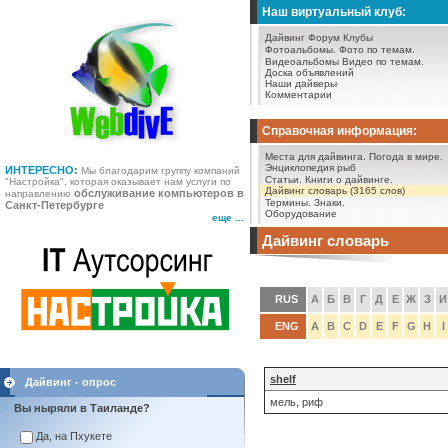
Наш виртуальный клуб:
Дайвинг Форум
Клубы
Фотоальбомы.
Фото по темам.
Видеоальбомы
Видео по темам.
Доска объявлений
Наши дайверы
Комментарии
Справочная информация:
Места для дайвинга.
Погода в мире.
Энциклопедия рыб
ИНТЕРЕСНО:
Мы благодарим группу компаний
Статьи.
Книги о дайвинге.
"Настройка", которая оказывает нам услуги по
Дайвинг словарь (3165 слов)
обслуживание компьютеров в
направлению
Термины.
Знаки.
Санкт-Петербурге
Оборудование
еще ...
Дайвинг словарь
RUS
А
Б
В
Г
Д
Е
Ж
З
И
ENG
A
B
C
D
E
F
G
H
I
shelf
Дайвинг - опрос
мель, риф
Вы ныряли в Таиланде?
Да, на Пхукете