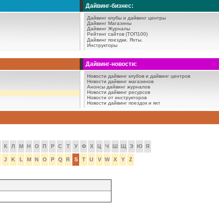
Дайвинг-бизнес:
Дайвинг клубы и дайвинг центры
Дайвинг Магазины
Дайвинг Журналы
Рейтинг сайтов (ТОП100)
Дайвинг поездки.
Яхты.
Инструкторы
Дайвинг-новости:
Новости дайвинг клубов и дайвинг центров
Новости дайвинг магазинов
Анонсы дайвинг журналов
Новости дайвинг ресурсов
Новости от инструкторов
Новости дайвинг поездок и яхт
К
Л
М
Н
О
П
Р
С
Т
У
Ф
Х
Ц
Ч
Ш
Щ
Э
Ю
Я
J
K
L
M
N
O
P
Q
R
S
T
U
V
W
X
Y
Z