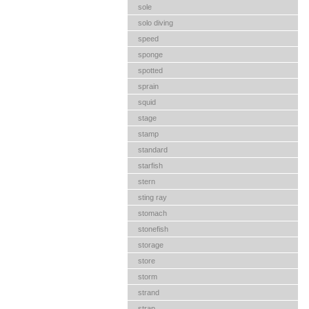
sole
solo diving
speed
sponge
spotted
sprain
squid
stage
stamp
standard
starfish
stern
sting ray
stomach
stonefish
storage
store
storm
strand
strap