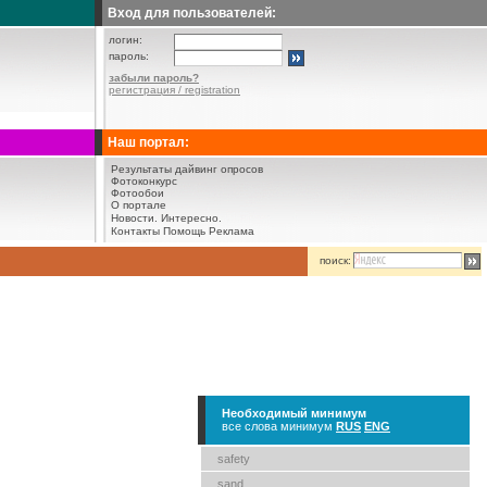
Вход для пользователей:
логин:
пароль:
забыли пароль?
регистрация / registration
Наш портал:
Результаты дайвинг опросов
Фотоконкурс
Фотообои
О портале
Новости.
Интересно.
Контакты
Помощь
Реклама
поиск:
Необходимый минимум
все слова минимум
RUS
ENG
safety
sand