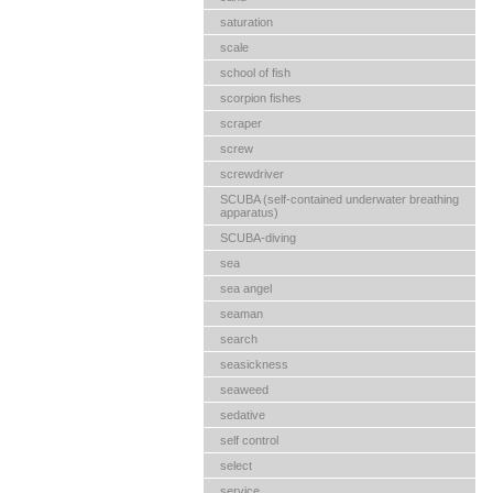
saturation
scale
school of fish
scorpion fishes
scraper
screw
screwdriver
SCUBA (self-contained underwater breathing
apparatus)
SCUBA-diving
sea
sea angel
seaman
search
seasickness
seaweed
sedative
self control
selесt
service