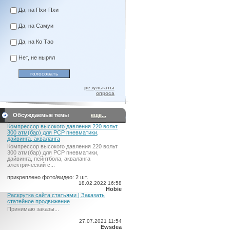
Да, на Пхи-Пхи
Да, на Самуи
Да, на Ко Тао
Нет, не нырял
результаты
опроса
Обсуждаемые темы
еще...
Компрессор высокого давления 220 вольт
300 атм(бар) для PCP пневматики,
дайвинга, акваланга
Компрессор высокого давления 220 вольт
300 атм(бар) для PCP пневматики,
дайвинга, пейнтбола, акваланга
электрический c...
прикреплено фото/видео: 2 шт.
18.02.2022 16:58
Hobie
Раскрутка сайта статьями | Заказать
статейное продвижение
Принимаю заказы...
27.07.2021 11:54
Ewsdea