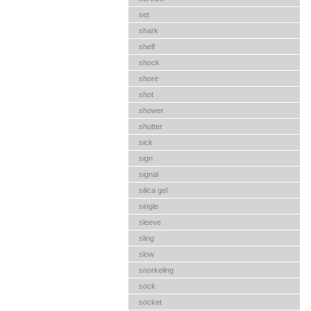
set
shark
shelf
shock
shore
shot
shower
shutter
sick
sign
signal
silica gel
single
sleeve
sling
slow
snorkeling
sock
socket