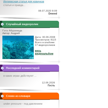
Интересная статья для новичков
статья и правда...
08.07.2020 8:09
Dewed
Случайный видеоролик
Гота Абурамада
Автор: Андрей
Дата: 30.06.2008
Просмотров: 8115
Всего в альбоме:
17 видеороликов
весь
видеоальбом
Последний комментарий
в каких играх действуют ...
12.06.2026
Гость
Слово из словаря
under pressure - под давлением