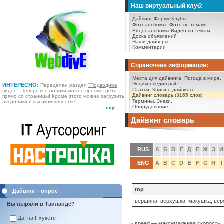
Наш виртуальный клуб:
Дайвинг Форум
Клубы
Фотоальбомы.
Фото по темам.
Видеоальбомы
Видео по темам.
Доска объявлений
Наши дайверы
Комментарии
Справочная информация:
Места для дайвинга.
Погода в мире.
Энциклопедия рыб
ИНТЕРЕСНО:
Переделан раздел
"Подводное
Статьи.
Книги о дайвинге.
видео"
. Теперь все ролики можно просмотреть
Дайвинг словарь (3165 слов)
прямо со страницы! Кроме этого можно загрузить
Термины.
Знаки.
avi-ролики в высоком качестве
Оборудование
еще ...
Дайвинг словарь
RUS
А
Б
В
Г
Д
Е
Ж
З
И
ENG
A
B
C
D
E
F
G
H
I
top
Дайвинг - опрос
вершина, верхушка, макушка; вер
Вы ныряли в Таиланде?
Да, на Пхукете
~ speed — максимальная скорость