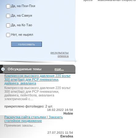
Да, на Пхи-Пхи
Да, на Самуи
Да, на Ко Тао
Нет, не нырял
результаты
опроса
Обсуждаемые темы
еще...
Компрессор высокого давления 220 вольт
300 атм(бар) для PCP пневматики,
дайвинга, акваланга
Компрессор высокого давления 220 вольт
300 атм(бар) для PCP пневматики,
дайвинга, пейнтбола, акваланга
электрический c...
прикреплено фото/видео: 2 шт.
18.02.2022 16:58
Hobie
Раскрутка сайта статьями | Заказать
статейное продвижение
Принимаю заказы...
27.07.2021 11:54
Ewsdea