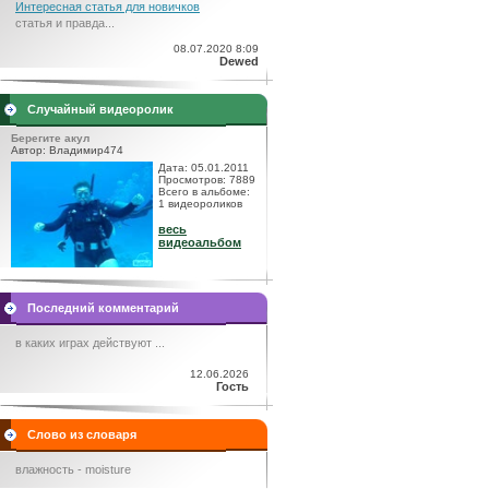
Интересная статья для новичков
статья и правда...
08.07.2020 8:09
Dewed
Случайный видеоролик
Берегите акул
Автор: Владимир474
Дата: 05.01.2011
Просмотров: 7889
Всего в альбоме:
1 видеороликов
весь
видеоальбом
Последний комментарий
в каких играх действуют ...
12.06.2026
Гость
Слово из словаря
влажность - moisture