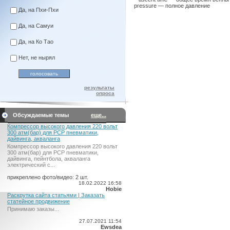
pressure — полное давление
Да, на Пхи-Пхи
Да, на Самуи
Да, на Ко Тао
Нет, не нырял
результаты
опроса
Обсуждаемые темы
еще...
Компрессор высокого давления 220 вольт
300 атм(бар) для PCP пневматики,
дайвинга, акваланга
Компрессор высокого давления 220 вольт
300 атм(бар) для PCP пневматики,
дайвинга, пейнтбола, акваланга
электрический c...
прикреплено фото/видео: 2 шт.
18.02.2022 16:58
Hobie
Раскрутка сайта статьями | Заказать
статейное продвижение
Принимаю заказы...
27.07.2021 11:54
Ewsdea