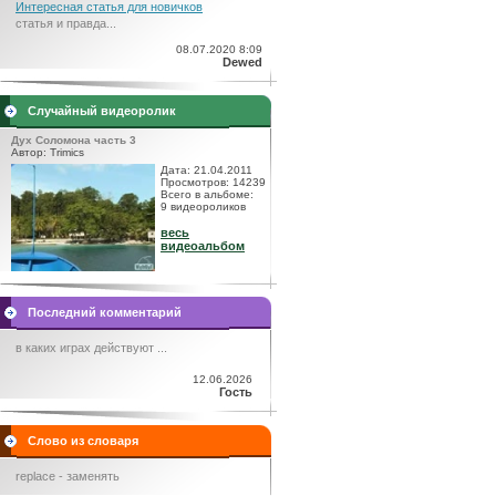
Интересная статья для новичков
статья и правда...
08.07.2020 8:09
Dewed
Случайный видеоролик
Дух Соломона часть 3
Автор: Trimics
Дата: 21.04.2011
Просмотров: 14239
Всего в альбоме:
9 видеороликов
весь
видеоальбом
Последний комментарий
в каких играх действуют ...
12.06.2026
Гость
Слово из словаря
replace - заменять