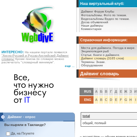
Наш виртуальный клуб:
Дайвинг Форум
Клубы
Фотоальбомы.
Фото по темам.
Видеоальбомы
Видео по темам.
Доска объявлений
Наши дайверы
Комментарии
Справочная информация:
Места для дайвинга.
Погода в мире.
Энциклопедия рыб
ИНТЕРЕСНО:
На нашем портале появился
Статьи.
Книги о дайвинге.
"Англо-Русский и Русско-Английский Дайвинг
Дайвинг словарь (3165 слов)
словарь!
Кроме поиска по словарю можно
Термины.
Знаки.
распечатать "словарный минимум".
Оборудование
еще ...
Дайвинг словарь
RUS
А
Б
В
Г
Д
Е
Ж
З
И
ENG
A
B
C
D
E
F
G
H
I
total
Дайвинг - опрос
общий, полный
Вы ныряли в Таиланде?
Да, на Пхукете
~ ascent time — общее время всплыт