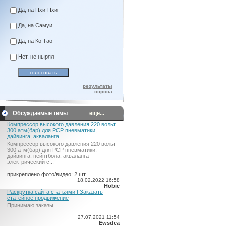
Да, на Пхи-Пхи
Да, на Самуи
Да, на Ко Тао
Нет, не нырял
результаты
опроса
Обсуждаемые темы
еще...
Компрессор высокого давления 220 вольт
300 атм(бар) для PCP пневматики,
дайвинга, акваланга
Компрессор высокого давления 220 вольт
300 атм(бар) для PCP пневматики,
дайвинга, пейнтбола, акваланга
электрический c...
прикреплено фото/видео: 2 шт.
18.02.2022 16:58
Hobie
Раскрутка сайта статьями | Заказать
статейное продвижение
Принимаю заказы...
27.07.2021 11:54
Ewsdea