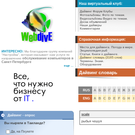
Наш виртуальный клуб:
Дайвинг Форум
Клубы
Фотоальбомы.
Фото по темам.
Видеоальбомы
Видео по темам.
Доска объявлений
Наши дайверы
Комментарии
Справочная информация:
Места для дайвинга.
Погода в мире.
Энциклопедия рыб
ИНТЕРЕСНО:
Мы благодарим группу компаний
Статьи.
Книги о дайвинге.
"Настройка", которая оказывает нам услуги по
Дайвинг словарь (3165 слов)
обслуживание компьютеров в
направлению
Термины.
Знаки.
Санкт-Петербурге
Оборудование
еще ...
Дайвинг словарь
RUS
А
Б
В
Г
Д
Е
Ж
З
И
ENG
A
B
C
D
E
F
G
H
I
scale
Дайвинг - опрос
рыбья чешуя
Вы ныряли в Таиланде?
Да, на Пхукете