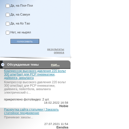
Да, на Пхи-Пхи
Да, на Самуи
Да, на Ко Тао
Нет, не нырял
результаты
опроса
Обсуждаемые темы
еще...
Компрессор высокого давления 220 вольт
300 атм(бар) для PCP пневматики,
дайвинга, акваланга
Компрессор высокого давления 220 вольт
300 атм(бар) для PCP пневматики,
дайвинга, пейнтбола, акваланга
электрический c...
прикреплено фото/видео: 2 шт.
18.02.2022 16:58
Hobie
Раскрутка сайта статьями | Заказать
статейное продвижение
Принимаю заказы...
27.07.2021 11:54
Ewsdea