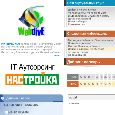
Наш виртуальный клуб:
Дайвинг Форум
Клубы
Фотоальбомы.
Фото по темам.
Видеоальбомы
Видео по темам.
Доска объявлений
Наши дайверы
Комментарии
Справочная информация:
Места для дайвинга.
Погода в мире.
Энциклопедия рыб
ИНТЕРЕСНО:
Теперь любой
инструктор
может
Статьи.
Книги о дайвинге.
разместить информацию о своих услугах и
Дайвинг словарь (3165 слов)
публиковать свои новости и фотографий.
Термины.
Знаки.
Регистрируйтесь и заходите в Личный кабинет
Оборудование
еще ...
Дайвинг словарь
RUS
А
Б
В
Г
Д
Е
Ж
З
И
ENG
A
B
C
D
E
F
G
H
I
squid
Дайвинг - опрос
кальмар
Вы ныряли в Таиланде?
Да, на Пхукете