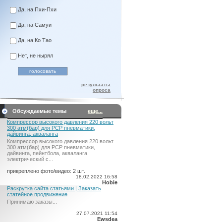
Да, на Пхи-Пхи
Да, на Самуи
Да, на Ко Тао
Нет, не нырял
результаты
опроса
Обсуждаемые темы
еще...
Компрессор высокого давления 220 вольт
300 атм(бар) для PCP пневматики,
дайвинга, акваланга
Компрессор высокого давления 220 вольт
300 атм(бар) для PCP пневматики,
дайвинга, пейнтбола, акваланга
электрический c...
прикреплено фото/видео: 2 шт.
18.02.2022 16:58
Hobie
Раскрутка сайта статьями | Заказать
статейное продвижение
Принимаю заказы...
27.07.2021 11:54
Ewsdea