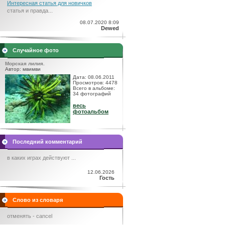
Интересная статья для новичков
статья и правда...
08.07.2020 8:09
Dewed
Случайное фото
Морская лилия.
Автор: мвимви
Дата: 08.06.2011
Просмотров: 4478
Всего в альбоме:
34 фотографий
весь
фотоальбом
Последний комментарий
в каких играх действуют ...
12.06.2026
Гость
Слово из словаря
отменять - cancel