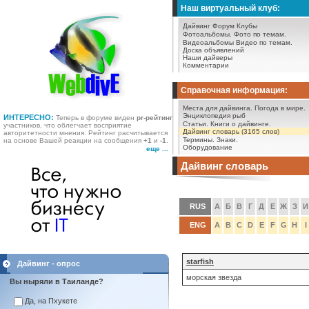
Наш виртуальный клуб:
Дайвинг Форум
Клубы
Фотоальбомы.
Фото по темам.
Видеоальбомы
Видео по темам.
Доска объявлений
Наши дайверы
Комментарии
Справочная информация:
Места для дайвинга.
Погода в мире.
Энциклопедия рыб
ИНТЕРЕСНО:
Теперь в форуме виден
pr-рейтинг
Статьи.
Книги о дайвинге.
участников, что облегчает восприятие
Дайвинг словарь (3165 слов)
авторитетности мнения. Рейтинг расчитывается
Термины.
Знаки.
на основе Вашей реакции на сообщения
+1
и
-1
.
Оборудование
еще ...
Дайвинг словарь
RUS
А
Б
В
Г
Д
Е
Ж
З
И
ENG
A
B
C
D
E
F
G
H
I
starfish
Дайвинг - опрос
морская звезда
Вы ныряли в Таиланде?
Да, на Пхукете