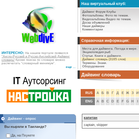
Наш виртуальный клуб:
Дайвинг Форум
Клубы
Фотоальбомы.
Фото по темам.
Видеоальбомы
Видео по темам.
Доска объявлений
Наши дайверы
Комментарии
Справочная информация:
Места для дайвинга.
Погода в мире.
Энциклопедия рыб
ИНТЕРЕСНО:
На нашем портале появился
Статьи.
Книги о дайвинге.
"Англо-Русский и Русско-Английский Дайвинг
Дайвинг словарь (3165 слов)
словарь!
Кроме поиска по словарю можно
Термины.
Знаки.
распечатать "словарный минимум".
Оборудование
еще ...
Дайвинг словарь
RUS
А
Б
В
Г
Д
Е
Ж
З
И
ENG
A
B
C
D
E
F
G
H
I
капитан
Дайвинг - опрос
captain, skipper
Вы ныряли в Таиланде?
Да, на Пхукете