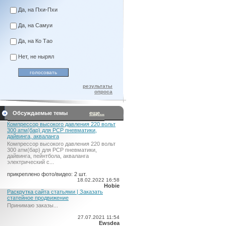
Да, на Пхи-Пхи
Да, на Самуи
Да, на Ко Тао
Нет, не нырял
результаты
опроса
Обсуждаемые темы
еще...
Компрессор высокого давления 220 вольт
300 атм(бар) для PCP пневматики,
дайвинга, акваланга
Компрессор высокого давления 220 вольт
300 атм(бар) для PCP пневматики,
дайвинга, пейнтбола, акваланга
электрический c...
прикреплено фото/видео: 2 шт.
18.02.2022 16:58
Hobie
Раскрутка сайта статьями | Заказать
статейное продвижение
Принимаю заказы...
27.07.2021 11:54
Ewsdea