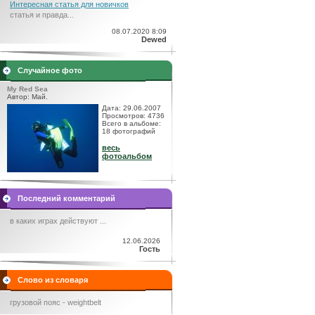
Интересная статья для новичков
статья и правда...
08.07.2020 8:09
Dewed
Случайное фото
My Red Sea
Автор: Май.
Дата: 29.06.2007
Просмотров: 4736
Всего в альбоме:
18 фотографий
весь
фотоальбом
Последний комментарий
в каких играх действуют ...
12.06.2026
Гость
Слово из словаря
грузовой пояс - weightbelt