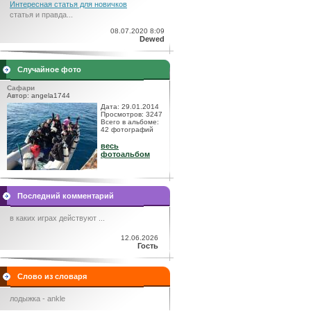
Интересная статья для новичков
статья и правда...
08.07.2020 8:09
Dewed
Случайное фото
Сафари
Автор: angela1744
Дата: 29.01.2014
Просмотров: 3247
Всего в альбоме:
42 фотографий
весь
фотоальбом
Последний комментарий
в каких играх действуют ...
12.06.2026
Гость
Слово из словаря
лодыжка - ankle