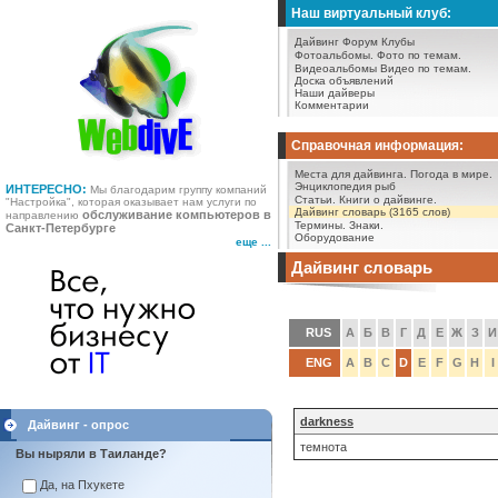
Наш виртуальный клуб:
Дайвинг Форум
Клубы
Фотоальбомы.
Фото по темам.
Видеоальбомы
Видео по темам.
Доска объявлений
Наши дайверы
Комментарии
Справочная информация:
Места для дайвинга.
Погода в мире.
Энциклопедия рыб
ИНТЕРЕСНО:
Мы благодарим группу компаний
Статьи.
Книги о дайвинге.
"Настройка", которая оказывает нам услуги по
Дайвинг словарь (3165 слов)
обслуживание компьютеров в
направлению
Термины.
Знаки.
Санкт-Петербурге
Оборудование
еще ...
Дайвинг словарь
RUS
А
Б
В
Г
Д
Е
Ж
З
И
ENG
A
B
C
D
E
F
G
H
I
darkness
Дайвинг - опрос
темнота
Вы ныряли в Таиланде?
Да, на Пхукете