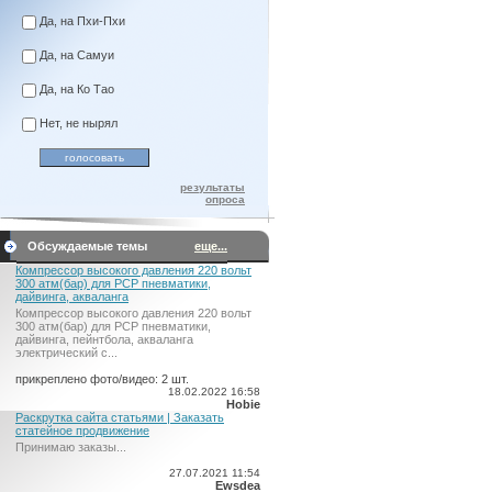
Да, на Пхи-Пхи
Да, на Самуи
Да, на Ко Тао
Нет, не нырял
результаты
опроса
Обсуждаемые темы
еще...
Компрессор высокого давления 220 вольт
300 атм(бар) для PCP пневматики,
дайвинга, акваланга
Компрессор высокого давления 220 вольт
300 атм(бар) для PCP пневматики,
дайвинга, пейнтбола, акваланга
электрический c...
прикреплено фото/видео: 2 шт.
18.02.2022 16:58
Hobie
Раскрутка сайта статьями | Заказать
статейное продвижение
Принимаю заказы...
27.07.2021 11:54
Ewsdea