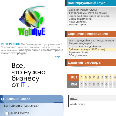
Наш виртуальный клуб:
Дайвинг Форум
Клубы
Фотоальбомы.
Фото по темам.
Видеоальбомы
Видео по темам.
Доска объявлений
Наши дайверы
Комментарии
Справочная информация:
Места для дайвинга.
Погода в мире.
Энциклопедия рыб
ИНТЕРЕСНО:
Мы благодарим группу компаний
Статьи.
Книги о дайвинге.
"Настройка", которая оказывает нам услуги по
Дайвинг словарь (3165 слов)
обслуживание компьютеров в
направлению
Термины.
Знаки.
Санкт-Петербурге
Оборудование
еще ...
Дайвинг словарь
RUS
А
Б
В
Г
Д
Е
Ж
З
И
ENG
A
B
C
D
E
F
G
H
I
мыть
Дайвинг - опрос
wash, scour
Вы ныряли в Таиланде?
Да, на Пхукете