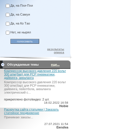
Да, на Пхи-Пхи
Да, на Самуи
Да, на Ко Тао
Нет, не нырял
результаты
опроса
Обсуждаемые темы
еще...
Компрессор высокого давления 220 вольт
300 атм(бар) для PCP пневматики,
дайвинга, акваланга
Компрессор высокого давления 220 вольт
300 атм(бар) для PCP пневматики,
дайвинга, пейнтбола, акваланга
электрический c...
прикреплено фото/видео: 2 шт.
18.02.2022 16:58
Hobie
Раскрутка сайта статьями | Заказать
статейное продвижение
Принимаю заказы...
27.07.2021 11:54
Ewsdea