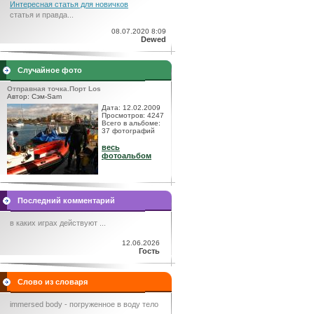
Интересная статья для новичков
статья и правда...
08.07.2020 8:09
Dewed
Случайное фото
Отправная точка.Порт Los
Автор: Сэм-Sam
Дата: 12.02.2009
Просмотров: 4247
Всего в альбоме:
37 фотографий
весь
фотоальбом
Последний комментарий
в каких играх действуют ...
12.06.2026
Гость
Слово из словаря
immersed body - погруженное в воду тело