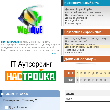
Наш виртуальный клуб:
Дайвинг Форум
Клубы
Фотоальбомы.
Фото по темам.
Видеоальбомы
Видео по темам.
Доска объявлений
Наши дайверы
Комментарии
Справочная информация:
Места для дайвинга.
Погода в мире.
Энциклопедия рыб
ИНТЕРЕСНО:
Теперь можно оценивать
Статьи.
Книги о дайвинге.
фотографии и видеоролики (от -1 до +3). Оценки
Дайвинг словарь (3165 слов)
складываются и пересчитываются в средний
Термины.
Знаки.
балл. Сами оценки идут в зачет рейтинга автора.
Оборудование
еще ...
Дайвинг словарь
RUS
А
Б
В
Г
Д
Е
Ж
З
И
ENG
A
B
C
D
E
F
G
H
I
носок
Дайвинг - опрос
sock
Вы ныряли в Таиланде?
Да, на Пхукете