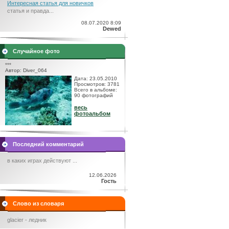
Интересная статья для новичков
статья и правда...
08.07.2020 8:09
Dewed
Случайное фото
***
Автор: Diver_064
Дата: 23.05.2010
Просмотров: 3781
Всего в альбоме:
90 фотографий
весь
фотоальбом
Последний комментарий
в каких играх действуют ...
12.06.2026
Гость
Слово из словаря
glacier - ледник