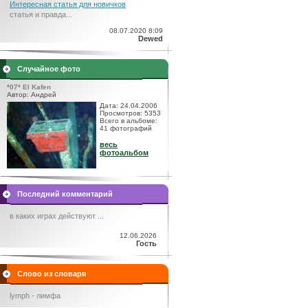
Интересная статья для новичков
статья и правда...
08.07.2020 8:09
Dewed
Случайное фото
*07* El Kafen
Автор: Андрей
Дата: 24.04.2006
Просмотров: 5353
Всего в альбоме:
41 фотографий
весь
фотоальбом
Последний комментарий
в каких играх действуют ...
12.06.2026
Гость
Слово из словаря
lymph - лимфа