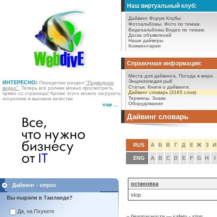
Наш виртуальный клуб:
Дайвинг Форум
Клубы
Фотоальбомы.
Фото по темам.
Видеоальбомы
Видео по темам.
Доска объявлений
Наши дайверы
Комментарии
Справочная информация:
Места для дайвинга.
Погода в мире.
Энциклопедия рыб
ИНТЕРЕСНО:
Переделан раздел
"Подводное
Статьи.
Книги о дайвинге.
видео"
. Теперь все ролики можно просмотреть
Дайвинг словарь (3165 слов)
прямо со страницы! Кроме этого можно загрузить
Термины.
Знаки.
avi-ролики в высоком качестве
Оборудование
еще ...
Дайвинг словарь
RUS
А
Б
В
Г
Д
Е
Ж
З
И
ENG
A
B
C
D
E
F
G
H
I
остановка
Дайвинг - опрос
stop
Вы ныряли в Таиланде?
Да, на Пхукете
~ безопасности — safety - stop