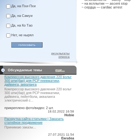
~ на всплытии — ascent stop
Да, на Пхи-Пхи
~ сердца — cardiac arrest
Да, на Самуи
Да, на Ко Тао
Нет, не нырял
результаты
опроса
Обсуждаемые темы
еще...
Компрессор высокого давления 220 вольт
300 атм(бар) для PCP пневматики,
дайвинга, акваланга
Компрессор высокого давления 220 вольт
300 атм(бар) для PCP пневматики,
дайвинга, пейнтбола, акваланга
электрический c...
прикреплено фото/видео: 2 шт.
18.02.2022 16:58
Hobie
Раскрутка сайта статьями | Заказать
статейное продвижение
Принимаю заказы...
27.07.2021 11:54
Ewsdea