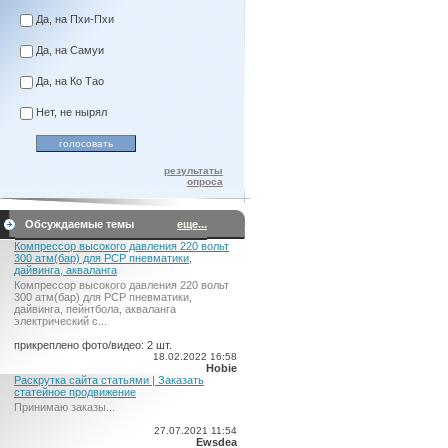
Да, на Пхи-Пхи
Да, на Самуи
Да, на Ко Тао
Нет, не нырял
результаты
опроса
Обсуждаемые темы
еще...
Компрессор высокого давления 220 вольт
300 атм(бар) для PCP пневматики,
дайвинга, акваланга
Компрессор высокого давления 220 вольт
300 атм(бар) для PCP пневматики,
дайвинга, пейнтбола, акваланга
электрический c...
прикреплено фото/видео: 2 шт.
18.02.2022 16:58
Hobie
Раскрутка сайта статьями | Заказать
статейное продвижение
Принимаю заказы...
27.07.2021 11:54
Ewsdea