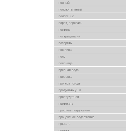
полный
положительный
полотенце
порез, порезать
постель
пострадавший
потерять
пошлина
пояс
поясница
пресная вода
проверка
прогноз погоды
продувать уши
простудиться
протекать
профиль погружения
процентное содержание
прыгать
пряжка