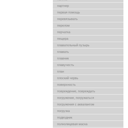
партнер
первая помощь
перевязывать
перелом
перчатка
пещера
плавательный пузырь
плавать
плавник
плавучесть
план
плоский червь
поверхность
повреждение, повреждать
погружение, погружаться
погружения с аквалангом
погрузка
подводник
полнолицевая маска