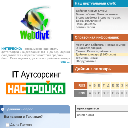
Наш виртуальный клуб:
Дайвинг Форум
Клубы
Фотоальбомы.
Фото по темам.
Видеоальбомы
Видео по темам.
Доска объявлений
Наши дайверы
Комментарии
Справочная информация:
Места для дайвинга.
Погода в мире.
Энциклопедия рыб
ИНТЕРЕСНО:
Теперь можно оценивать
Статьи.
Книги о дайвинге.
фотографии и видеоролики (от -1 до +3). Оценки
Дайвинг словарь (3165 слов)
складываются и пересчитываются в средний
Термины.
Знаки.
балл. Сами оценки идут в зачет рейтинга автора.
Оборудование
еще ...
Дайвинг словарь
RUS
А
Б
В
Г
Д
Е
Ж
З
И
ENG
A
B
C
D
E
F
G
H
I
простудиться
Дайвинг - опрос
catch a cold
Вы ныряли в Таиланде?
Да, на Пхукете