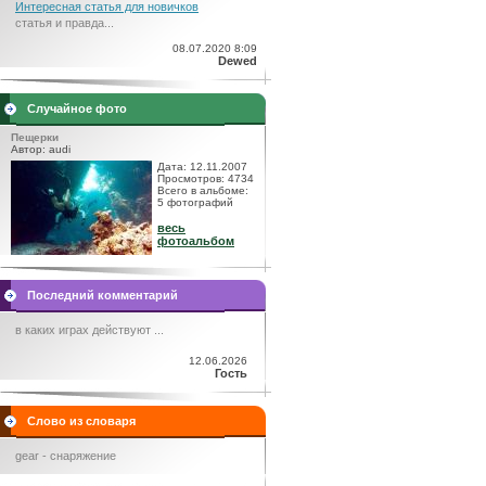
Интересная статья для новичков
статья и правда...
08.07.2020 8:09
Dewed
Случайное фото
Пещерки
Автор: audi
Дата: 12.11.2007
Просмотров: 4734
Всего в альбоме:
5 фотографий
весь
фотоальбом
Последний комментарий
в каких играх действуют ...
12.06.2026
Гость
Слово из словаря
gear - снаряжение