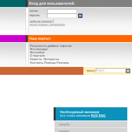
Вход для пользователей:
логин:
пароль:
забыли пароль?
регистрация / registration
Наш портал:
Результаты дайвинг опросов
Фотоконкурс
Фотообои
О портале
Новости.
Интересно.
Контакты
Помощь
Реклама
поиск:
Необходимый минимум
все слова минимум
RUS
ENG
палуба
паника