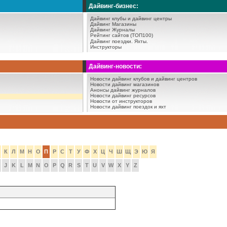
Дайвинг-бизнес:
Дайвинг клубы и дайвинг центры
Дайвинг Магазины
Дайвинг Журналы
Рейтинг сайтов (ТОП100)
Дайвинг поездки.
Яхты.
Инструкторы
Дайвинг-новости:
Новости дайвинг клубов и дайвинг центров
Новости дайвинг магазинов
Анонсы дайвинг журналов
Новости дайвинг ресурсов
Новости от инструкторов
Новости дайвинг поездок и яхт
К
Л
М
Н
О
П
Р
С
Т
У
Ф
Х
Ц
Ч
Ш
Щ
Э
Ю
Я
J
K
L
M
N
O
P
Q
R
S
T
U
V
W
X
Y
Z