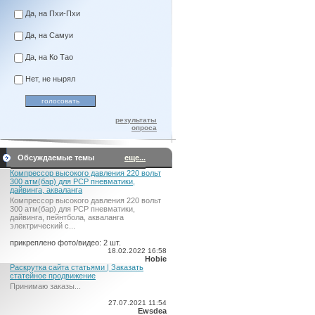
Да, на Пхи-Пхи
Да, на Самуи
Да, на Ко Тао
Нет, не нырял
результаты
опроса
Обсуждаемые темы
еще...
Компрессор высокого давления 220 вольт
300 атм(бар) для PCP пневматики,
дайвинга, акваланга
Компрессор высокого давления 220 вольт
300 атм(бар) для PCP пневматики,
дайвинга, пейнтбола, акваланга
электрический c...
прикреплено фото/видео: 2 шт.
18.02.2022 16:58
Hobie
Раскрутка сайта статьями | Заказать
статейное продвижение
Принимаю заказы...
27.07.2021 11:54
Ewsdea