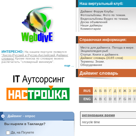
Наш виртуальный клуб:
Дайвинг Форум
Клубы
Фотоальбомы.
Фото по темам.
Видеоальбомы
Видео по темам.
Доска объявлений
Наши дайверы
Комментарии
Справочная информация:
Места для дайвинга.
Погода в мире.
Энциклопедия рыб
ИНТЕРЕСНО:
На нашем портале появился
Статьи.
Книги о дайвинге.
"Англо-Русский и Русско-Английский Дайвинг
Дайвинг словарь (3165 слов)
словарь!
Кроме поиска по словарю можно
Термины.
Знаки.
распечатать "словарный минимум".
Оборудование
еще ...
Дайвинг словарь
RUS
А
Б
В
Г
Д
Е
Ж
З
И
ENG
A
B
C
D
E
F
G
H
I
регенерации время
Дайвинг - опрос
recycle time
Вы ныряли в Таиланде?
Да, на Пхукете