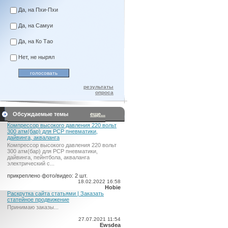
Да, на Пхи-Пхи
Да, на Самуи
Да, на Ко Тао
Нет, не нырял
результаты
опроса
Обсуждаемые темы
еще...
Компрессор высокого давления 220 вольт
300 атм(бар) для PCP пневматики,
дайвинга, акваланга
Компрессор высокого давления 220 вольт
300 атм(бар) для PCP пневматики,
дайвинга, пейнтбола, акваланга
электрический c...
прикреплено фото/видео: 2 шт.
18.02.2022 16:58
Hobie
Раскрутка сайта статьями | Заказать
статейное продвижение
Принимаю заказы...
27.07.2021 11:54
Ewsdea