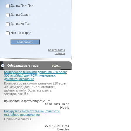
Да, на Пхи-Пхи
Да, на Самуи
Да, на Ко Тао
Нет, не нырял
результаты
опроса
Обсуждаемые темы
еще...
Компрессор высокого давления 220 вольт
300 атм(бар) для PCP пневматики,
дайвинга, акваланга
Компрессор высокого давления 220 вольт
300 атм(бар) для PCP пневматики,
дайвинга, пейнтбола, акваланга
электрический c...
прикреплено фото/видео: 2 шт.
18.02.2022 16:58
Hobie
Раскрутка сайта статьями | Заказать
статейное продвижение
Принимаю заказы...
27.07.2021 11:54
Ewsdea