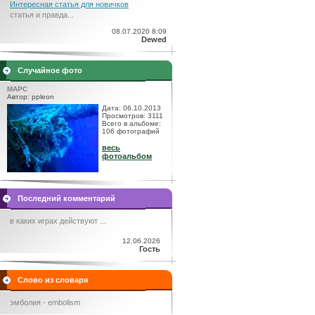
Интересная статья для новичков
статья и правда...
08.07.2020 8:09
Dewed
Случайное фото
МАРС
Автор: ppleon
Дата: 06.10.2013
Просмотров: 3111
Всего в альбоме:
106 фотографий
весь
фотоальбом
Последний комментарий
в каких играх действуют ...
12.06.2026
Гость
Слово из словаря
эмболия - embolism