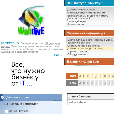
Наш виртуальный клуб:
Дайвинг Форум
Клубы
Фотоальбомы.
Фото по темам.
Видеоальбомы
Видео по темам.
Доска объявлений
Наши дайверы
Комментарии
Справочная информация:
Места для дайвинга.
Погода в мире.
Энциклопедия рыб
ИНТЕРЕСНО:
Переделан раздел
"Подводное
Статьи.
Книги о дайвинге.
видео"
. Теперь все ролики можно просмотреть
Дайвинг словарь (3165 слов)
прямо со страницы! Кроме этого можно загрузить
Термины.
Знаки.
avi-ролики в высоком качестве
Оборудование
еще ...
Дайвинг словарь
RUS
А
Б
В
Г
Д
Е
Ж
З
И
ENG
A
B
C
D
E
F
G
H
I
стенка баллона
Дайвинг - опрос
wall of cylinder
Вы ныряли в Таиланде?
Да, на Пхукете