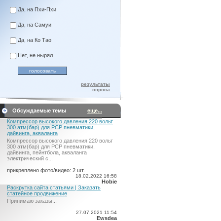
Да, на Пхи-Пхи
Да, на Самуи
Да, на Ко Тао
Нет, не нырял
результаты
опроса
Обсуждаемые темы
еще...
Компрессор высокого давления 220 вольт
300 атм(бар) для PCP пневматики,
дайвинга, акваланга
Компрессор высокого давления 220 вольт
300 атм(бар) для PCP пневматики,
дайвинга, пейнтбола, акваланга
электрический c...
прикреплено фото/видео: 2 шт.
18.02.2022 16:58
Hobie
Раскрутка сайта статьями | Заказать
статейное продвижение
Принимаю заказы...
27.07.2021 11:54
Ewsdea