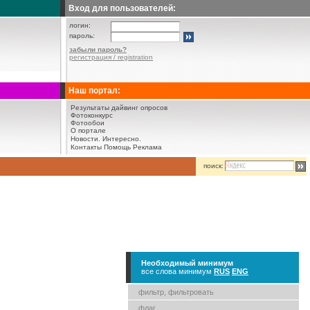
Вход для пользователей:
логин:
пароль:
забыли пароль?
регистрация / registration
Наш портал:
Результаты дайвинг опросов
Фотоконкурс
Фотообои
О портале
Новости.
Интересно.
Контакты
Помощь
Реклама
поиск:
Необходимый минимум
все слова минимум
RUS
ENG
фильтр, фильтровать
флаг