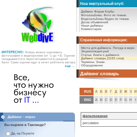
Наш виртуальный клуб:
Дайвинг Форум
Клубы
Фотоальбомы.
Фото по темам.
Видеоальбомы
Видео по темам.
Доска объявлений
Наши дайверы
Комментарии
Справочная информация:
Места для дайвинга.
Погода в мире.
Энциклопедия рыб
ИНТЕРЕСНО:
Теперь можно оценивать
Статьи.
Книги о дайвинге.
фотографии и видеоролики (от -1 до +3). Оценки
Дайвинг словарь (3165 слов)
складываются и пересчитываются в средний
Термины.
Знаки.
балл. Сами оценки идут в зачет рейтинга автора.
Оборудование
еще ...
Дайвинг словарь
RUS
А
Б
В
Г
Д
Е
Ж
З
И
ENG
A
B
C
D
E
F
G
H
I
фильтрование
Дайвинг - опрос
percolation
Вы ныряли в Таиланде?
Да, на Пхукете