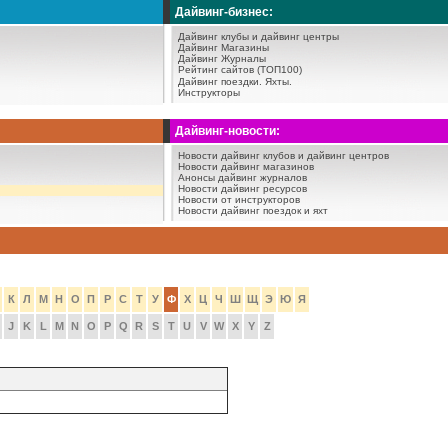
Дайвинг-бизнес:
Дайвинг клубы и дайвинг центры
Дайвинг Магазины
Дайвинг Журналы
Рейтинг сайтов (ТОП100)
Дайвинг поездки.
Яхты.
Инструкторы
Дайвинг-новости:
Новости дайвинг клубов и дайвинг центров
Новости дайвинг магазинов
Анонсы дайвинг журналов
Новости дайвинг ресурсов
Новости от инструкторов
Новости дайвинг поездок и яхт
К
Л
М
Н
О
П
Р
С
Т
У
Ф
Х
Ц
Ч
Ш
Щ
Э
Ю
Я
J
K
L
M
N
O
P
Q
R
S
T
U
V
W
X
Y
Z