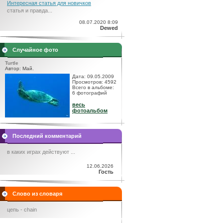
Интересная статья для новичков
статья и правда...
08.07.2020 8:09
Dewed
Случайное фото
Turtle
Автор: Май.
Дата: 09.05.2009
Просмотров: 4592
Всего в альбоме:
6 фотографий
весь
фотоальбом
Последний комментарий
в каких играх действуют ...
12.06.2026
Гость
Слово из словаря
цепь - chain