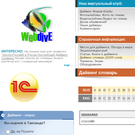
Наш виртуальный клуб:
Дайвинг Форум
Клубы
Фотоальбомы.
Фото по темам.
Видеоальбомы
Видео по темам.
Доска объявлений
Наши дайверы
Комментарии
Справочная информация:
Места для дайвинга.
Погода в мире.
Энциклопедия рыб
ИНТЕРЕСНО:
На нашем портале появился
Статьи.
Книги о дайвинге.
"Англо-Русский и Русско-Английский Дайвинг
Дайвинг словарь (3165 слов)
словарь!
Кроме поиска по словарю можно
Термины.
Знаки.
распечатать "словарный минимум".
Оборудование
еще ...
Дайвинг словарь
RUS
А
Б
В
Г
Д
Е
Ж
З
И
ENG
A
B
C
D
E
F
G
H
I
крокодил
Дайвинг - опрос
crocodile
Вы ныряли в Таиланде?
Да, на Пхукете