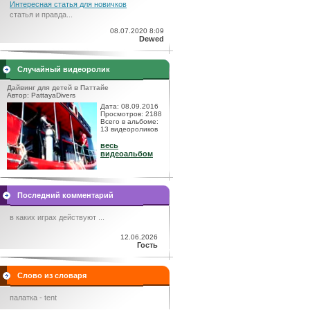
Интересная статья для новичков
статья и правда...
08.07.2020 8:09
Dewed
Случайный видеоролик
Дайвинг для детей в Паттайе
Автор: PattayaDivers
Дата: 08.09.2016
Просмотров: 2188
Всего в альбоме:
13 видеороликов
весь
видеоальбом
Последний комментарий
в каких играх действуют ...
12.06.2026
Гость
Слово из словаря
палатка - tent