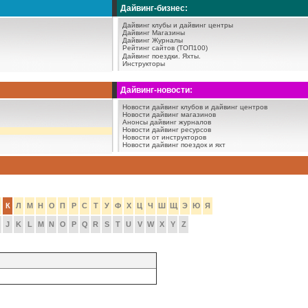
Дайвинг-бизнес:
Дайвинг клубы и дайвинг центры
Дайвинг Магазины
Дайвинг Журналы
Рейтинг сайтов (ТОП100)
Дайвинг поездки.
Яхты.
Инструкторы
Дайвинг-новости:
Новости дайвинг клубов и дайвинг центров
Новости дайвинг магазинов
Анонсы дайвинг журналов
Новости дайвинг ресурсов
Новости от инструкторов
Новости дайвинг поездок и яхт
К
Л
М
Н
О
П
Р
С
Т
У
Ф
Х
Ц
Ч
Ш
Щ
Э
Ю
Я
J
K
L
M
N
O
P
Q
R
S
T
U
V
W
X
Y
Z