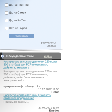
Да, на Пхи-Пхи
Да, на Самуи
Да, на Ко Тао
Нет, не нырял
результаты
опроса
Обсуждаемые темы
еще...
Компрессор высокого давления 220 вольт
300 атм(бар) для PCP пневматики,
дайвинга, акваланга
Компрессор высокого давления 220 вольт
300 атм(бар) для PCP пневматики,
дайвинга, пейнтбола, акваланга
электрический c...
прикреплено фото/видео: 2 шт.
18.02.2022 16:58
Hobie
Раскрутка сайта статьями | Заказать
статейное продвижение
Принимаю заказы...
27.07.2021 11:54
Ewsdea