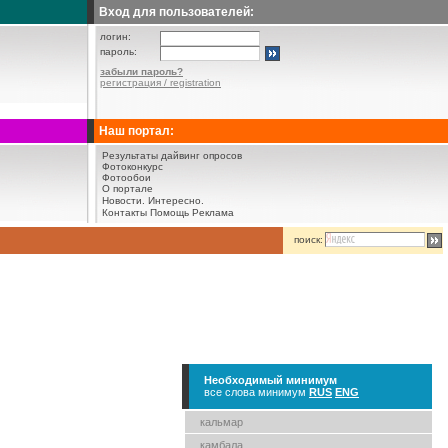
Вход для пользователей:
логин:
пароль:
забыли пароль?
регистрация / registration
Наш портал:
Результаты дайвинг опросов
Фотоконкурс
Фотообои
О портале
Новости.
Интересно.
Контакты
Помощь
Реклама
поиск:
Необходимый минимум
все слова минимум
RUS
ENG
кальмар
камбала