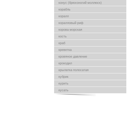
конус (брюхоногий моллюск)
корабль
коралл
коралловый риф
корова морская
кость
краб
креветка
кровяное давление
крокодил
крылатка полосатая
кубрик
курить
кусать