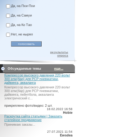
Да, на Пхи-Пхи
Да, на Самуи
Да, на Ко Тао
Нет, не нырял
результаты
опроса
Обсуждаемые темы
еще...
Компрессор высокого давления 220 вольт
300 атм(бар) для PCP пневматики,
дайвинга, акваланга
Компрессор высокого давления 220 вольт
300 атм(бар) для PCP пневматики,
дайвинга, пейнтбола, акваланга
электрический c...
прикреплено фото/видео: 2 шт.
18.02.2022 16:58
Hobie
Раскрутка сайта статьями | Заказать
статейное продвижение
Принимаю заказы...
27.07.2021 11:54
Ewsdea