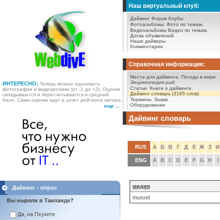
Наш виртуальный клуб:
Дайвинг Форум
Клубы
Фотоальбомы.
Фото по темам.
Видеоальбомы
Видео по темам.
Доска объявлений
Наши дайверы
Комментарии
Справочная информация:
Места для дайвинга.
Погода в мире.
Энциклопедия рыб
ИНТЕРЕСНО:
Теперь можно оценивать
Статьи.
Книги о дайвинге.
фотографии и видеоролики (от -1 до +3). Оценки
Дайвинг словарь (3165 слов)
складываются и пересчитываются в средний
Термины.
Знаки.
балл. Сами оценки идут в зачет рейтинга автора.
Оборудование
еще ...
Дайвинг словарь
RUS
А
Б
В
Г
Д
Е
Ж
З
И
ENG
A
B
C
D
E
F
G
H
I
мидия
Дайвинг - опрос
mussel
Вы ныряли в Таиланде?
Да, на Пхукете