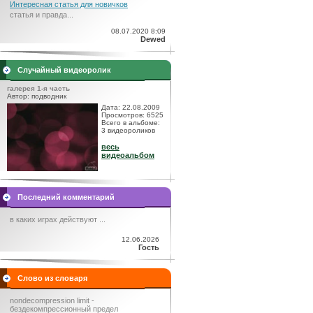
Интересная статья для новичков
статья и правда...
08.07.2020 8:09
Dewed
Случайный видеоролик
галерея 1-я часть
Автор: подводник
Дата: 22.08.2009
Просмотров: 6525
Всего в альбоме:
3 видеороликов
весь
видеоальбом
Последний комментарий
в каких играх действуют ...
12.06.2026
Гость
Слово из словаря
nondecompression limit -
бездекомпрессионный предел