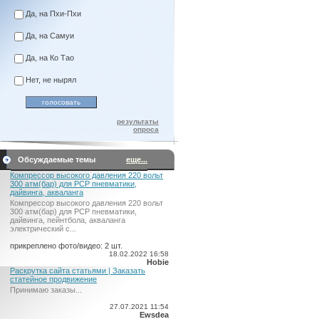
Да, на Пхи-Пхи
Да, на Самуи
Да, на Ко Тао
Нет, не нырял
результаты
опроса
Обсуждаемые темы
еще...
Компрессор высокого давления 220 вольт
300 атм(бар) для PCP пневматики,
дайвинга, акваланга
Компрессор высокого давления 220 вольт
300 атм(бар) для PCP пневматики,
дайвинга, пейнтбола, акваланга
электрический c...
прикреплено фото/видео: 2 шт.
18.02.2022 16:58
Hobie
Раскрутка сайта статьями | Заказать
статейное продвижение
Принимаю заказы...
27.07.2021 11:54
Ewsdea