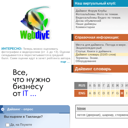
Наш виртуальный клуб:
Дайвинг Форум
Клубы
Фотоальбомы.
Фото по темам.
Видеоальбомы
Видео по темам.
Доска объявлений
Наши дайверы
Комментарии
Справочная информация:
Места для дайвинга.
Погода в мире.
Энциклопедия рыб
ИНТЕРЕСНО:
Теперь можно оценивать
Статьи.
Книги о дайвинге.
фотографии и видеоролики (от -1 до +3). Оценки
Дайвинг словарь (3165 слов)
складываются и пересчитываются в средний
Термины.
Знаки.
балл. Сами оценки идут в зачет рейтинга автора.
Оборудование
еще ...
Дайвинг словарь
RUS
А
Б
В
Г
Д
Е
Ж
З
И
ENG
A
B
C
D
E
F
G
H
I
hinge
Дайвинг - опрос
петля (дверная), шарнир, стержен
Вы ныряли в Таиланде?
Да, на Пхукете