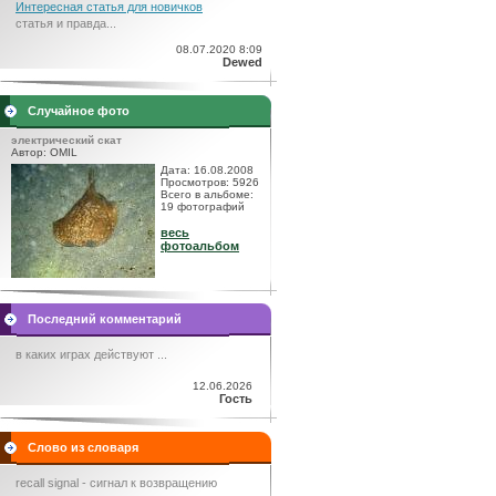
Интересная статья для новичков
статья и правда...
08.07.2020 8:09
Dewed
Случайное фото
электрический скат
Автор: OMIL
Дата: 16.08.2008
Просмотров: 5926
Всего в альбоме:
19 фотографий
весь
фотоальбом
Последний комментарий
в каких играх действуют ...
12.06.2026
Гость
Слово из словаря
recall signal - сигнал к возвращению