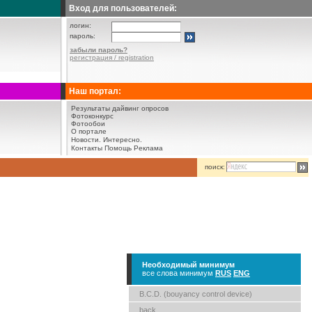
Вход для пользователей:
логин:
пароль:
забыли пароль?
регистрация / registration
Наш портал:
Результаты дайвинг опросов
Фотоконкурс
Фотообои
О портале
Новости.
Интересно.
Контакты
Помощь
Реклама
поиск:
Необходимый минимум
все слова минимум
RUS
ENG
B.C.D. (bouyancy control device)
back