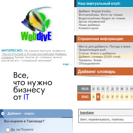
Наш виртуальный клуб:
Дайвинг Форум
Клубы
Фотоальбомы.
Фото по темам.
Видеоальбомы
Видео по темам.
Доска объявлений
Наши дайверы
Комментарии
Справочная информация:
Места для дайвинга.
Погода в мире.
Энциклопедия рыб
ИНТЕРЕСНО:
На нашем портале появился
Статьи.
Книги о дайвинге.
"Англо-Русский и Русско-Английский Дайвинг
Дайвинг словарь (3165 слов)
словарь!
Кроме поиска по словарю можно
Термины.
Знаки.
распечатать "словарный минимум".
Оборудование
еще ...
Дайвинг словарь
RUS
А
Б
В
Г
Д
Е
Ж
З
И
ENG
A
B
C
D
E
F
G
H
I
bandage
Дайвинг - опрос
бинт, перевязывать, повязка
Вы ныряли в Таиланде?
Да, на Пхукете