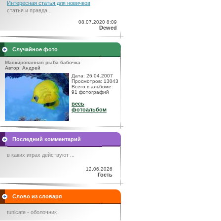
Интересная статья для новичков
статья и правда...
08.07.2020 8:09
Dewed
Случайное фото
Маскированная рыба бабочка
Автор: Андрей
Дата: 26.04.2007
Просмотров: 13043
Всего в альбоме:
91 фотографий
весь
фотоальбом
Последний комментарий
в каких играх действуют ...
12.06.2026
Гость
Слово из словаря
tunicate - оболочник