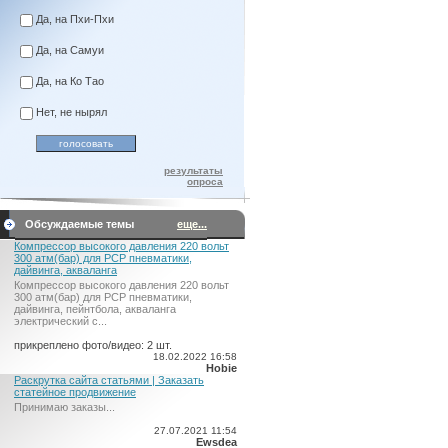
Да, на Пхи-Пхи
Да, на Самуи
Да, на Ко Тао
Нет, не нырял
результаты
опроса
Обсуждаемые темы
еще...
Компрессор высокого давления 220 вольт
300 атм(бар) для PCP пневматики,
дайвинга, акваланга
Компрессор высокого давления 220 вольт
300 атм(бар) для PCP пневматики,
дайвинга, пейнтбола, акваланга
электрический c...
прикреплено фото/видео: 2 шт.
18.02.2022 16:58
Hobie
Раскрутка сайта статьями | Заказать
статейное продвижение
Принимаю заказы...
27.07.2021 11:54
Ewsdea