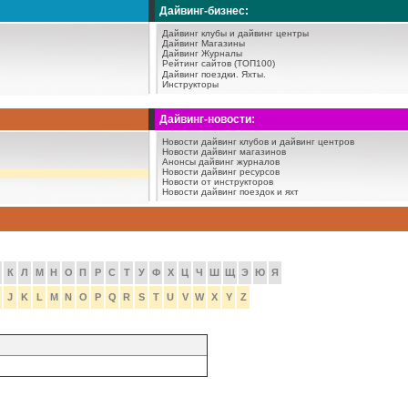
Дайвинг-бизнес:
Дайвинг клубы и дайвинг центры
Дайвинг Магазины
Дайвинг Журналы
Рейтинг сайтов (ТОП100)
Дайвинг поездки.
Яхты.
Инструкторы
Дайвинг-новости:
Новости дайвинг клубов и дайвинг центров
Новости дайвинг магазинов
Анонсы дайвинг журналов
Новости дайвинг ресурсов
Новости от инструкторов
Новости дайвинг поездок и яхт
К
Л
М
Н
О
П
Р
С
Т
У
Ф
Х
Ц
Ч
Ш
Щ
Э
Ю
Я
J
K
L
M
N
O
P
Q
R
S
T
U
V
W
X
Y
Z