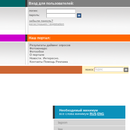
Вход для пользователей:
логин:
пароль:
забыли пароль?
регистрация / registration
Наш портал:
Результаты дайвинг опросов
Фотоконкурс
Фотообои
О портале
Новости.
Интересно.
Контакты
Помощь
Реклама
поиск:
Необходимый минимум
все слова минимум
RUS
ENG
lagoon
law