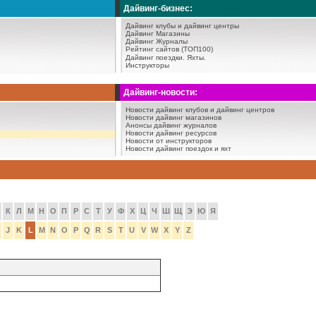
Дайвинг-бизнес:
Дайвинг клубы и дайвинг центры
Дайвинг Магазины
Дайвинг Журналы
Рейтинг сайтов (ТОП100)
Дайвинг поездки.
Яхты.
Инструкторы
Дайвинг-новости:
Новости дайвинг клубов и дайвинг центров
Новости дайвинг магазинов
Анонсы дайвинг журналов
Новости дайвинг ресурсов
Новости от инструкторов
Новости дайвинг поездок и яхт
К
Л
М
Н
О
П
Р
С
Т
У
Ф
Х
Ц
Ч
Ш
Щ
Э
Ю
Я
J
K
L
M
N
O
P
Q
R
S
T
U
V
W
X
Y
Z