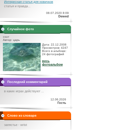
Интересная статья для новичков
статья и правда...
08.07.2020 8:09
Dewed
Случайное фото
скат
Автор: царь
Дата: 22.12.2008
Просмотров: 4247
Всего в альбоме:
24 фотографий
весь
фотоальбом
Последний комментарий
в каких играх действуют ...
12.06.2026
Гость
Слово из словаря
запястье - wrist