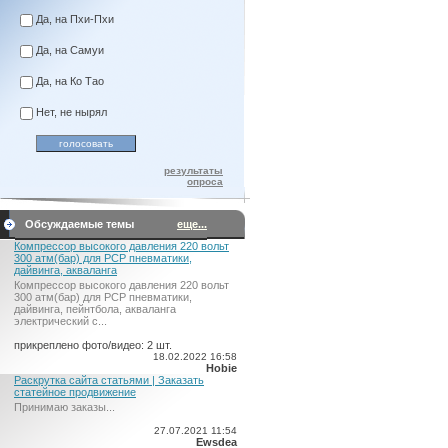
Да, на Пхи-Пхи
Да, на Самуи
Да, на Ко Тао
Нет, не нырял
результаты
опроса
Обсуждаемые темы
еще...
Компрессор высокого давления 220 вольт
300 атм(бар) для PCP пневматики,
дайвинга, акваланга
Компрессор высокого давления 220 вольт
300 атм(бар) для PCP пневматики,
дайвинга, пейнтбола, акваланга
электрический c...
прикреплено фото/видео: 2 шт.
18.02.2022 16:58
Hobie
Раскрутка сайта статьями | Заказать
статейное продвижение
Принимаю заказы...
27.07.2021 11:54
Ewsdea