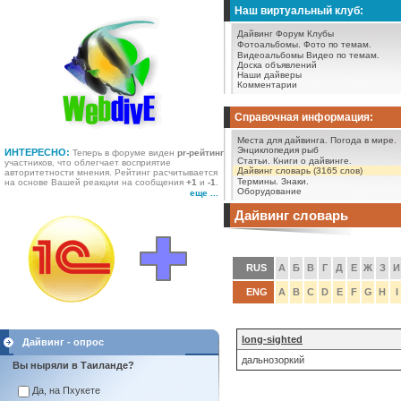
Наш виртуальный клуб:
Дайвинг Форум
Клубы
Фотоальбомы.
Фото по темам.
Видеоальбомы
Видео по темам.
Доска объявлений
Наши дайверы
Комментарии
Справочная информация:
Места для дайвинга.
Погода в мире.
Энциклопедия рыб
ИНТЕРЕСНО:
Теперь в форуме виден
pr-рейтинг
Статьи.
Книги о дайвинге.
участников, что облегчает восприятие
Дайвинг словарь (3165 слов)
авторитетности мнения. Рейтинг расчитывается
Термины.
Знаки.
на основе Вашей реакции на сообщения
+1
и
-1
.
Оборудование
еще ...
Дайвинг словарь
RUS
А
Б
В
Г
Д
Е
Ж
З
И
ENG
A
B
C
D
E
F
G
H
I
long-sighted
Дайвинг - опрос
дальнозоркий
Вы ныряли в Таиланде?
Да, на Пхукете