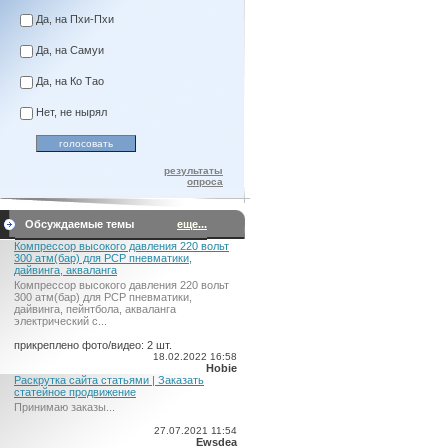
Да, на Пхи-Пхи
Да, на Самуи
Да, на Ко Тао
Нет, не нырял
результаты
опроса
Обсуждаемые темы
еще...
Компрессор высокого давления 220 вольт
300 атм(бар) для PCP пневматики,
дайвинга, акваланга
Компрессор высокого давления 220 вольт
300 атм(бар) для PCP пневматики,
дайвинга, пейнтбола, акваланга
электрический c...
прикреплено фото/видео: 2 шт.
18.02.2022 16:58
Hobie
Раскрутка сайта статьями | Заказать
статейное продвижение
Принимаю заказы...
27.07.2021 11:54
Ewsdea