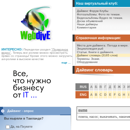
Наш виртуальный клуб:
Дайвинг Форум
Клубы
Фотоальбомы.
Фото по темам.
Видеоальбомы
Видео по темам.
Доска объявлений
Наши дайверы
Комментарии
Справочная информация:
Места для дайвинга.
Погода в мире.
Энциклопедия рыб
ИНТЕРЕСНО:
Переделан раздел
"Подводное
Статьи.
Книги о дайвинге.
видео"
. Теперь все ролики можно просмотреть
Дайвинг словарь (3165 слов)
прямо со страницы! Кроме этого можно загрузить
Термины.
Знаки.
avi-ролики в высоком качестве
Оборудование
еще ...
Дайвинг словарь
RUS
А
Б
В
Г
Д
Е
Ж
З
И
ENG
A
B
C
D
E
F
G
H
I
pump
Дайвинг - опрос
помпа, насос; выкачивать, накачи
Вы ныряли в Таиланде?
Да, на Пхукете