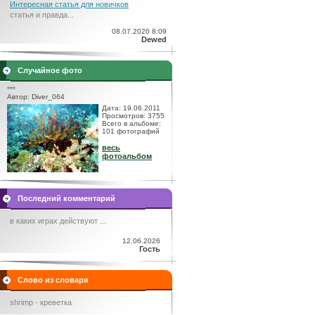
Интересная статья для новичков
статья и правда...
08.07.2020 8:09
Dewed
Случайное фото
***
Автор: Diver_064
Дата: 19.06.2011
Просмотров: 3755
Всего в альбоме:
101 фотографий
весь
фотоальбом
Последний комментарий
в каких играх действуют ...
12.06.2026
Гость
Слово из словаря
shrimp - креветка