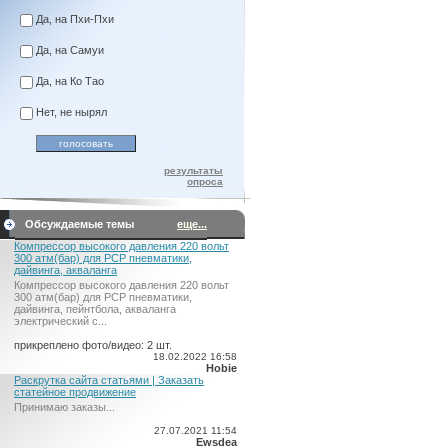
Да, на Пхи-Пхи
Да, на Самуи
Да, на Ко Тао
Нет, не нырял
результаты
опроса
Обсуждаемые темы
еще...
Компрессор высокого давления 220 вольт
300 атм(бар) для PCP пневматики,
дайвинга, акваланга
Компрессор высокого давления 220 вольт
300 атм(бар) для PCP пневматики,
дайвинга, пейнтбола, акваланга
электрический c...
прикреплено фото/видео: 2 шт.
18.02.2022 16:58
Hobie
Раскрутка сайта статьями | Заказать
статейное продвижение
Принимаю заказы...
27.07.2021 11:54
Ewsdea