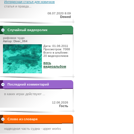
Интересная статья для новичков
статья и правда...
08.07.2020 8:09
Dewed
Случайный видеоролик
рифовое чудо
Автор: Diver_064
Дата: 01.06.2011
Просмотров: 7068
Всего в альбоме:
20 видеороликов
весь
видеоальбом
Последний комментарий
в каких играх действуют ...
12.06.2026
Гость
Слово из словаря
надводная часть судна - upper works