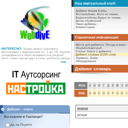
Наш виртуальный клуб:
Дайвинг Форум
Клубы
Фотоальбомы.
Фото по темам.
Видеоальбомы
Видео по темам.
Доска объявлений
Наши дайверы
Комментарии
Справочная информация:
Места для дайвинга.
Погода в мире.
Энциклопедия рыб
ИНТЕРЕСНО:
Теперь можно оценивать
Статьи.
Книги о дайвинге.
фотографии и видеоролики (от -1 до +3). Оценки
Дайвинг словарь (3165 слов)
складываются и пересчитываются в средний
Термины.
Знаки.
балл. Сами оценки идут в зачет рейтинга автора.
Оборудование
еще ...
Дайвинг словарь
RUS
А
Б
В
Г
Д
Е
Ж
З
И
ENG
A
B
C
D
E
F
G
H
I
reserve
Дайвинг - опрос
резерв
Вы ныряли в Таиланде?
Да, на Пхукете