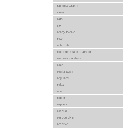
rainbow wrasse
raise
rate
ray
ready to dive
rear
rebreather
recompression chamber
recreational diving
reef
registration
regulator
relax
rent
repair
replace
rescue
rescue diver
reserve