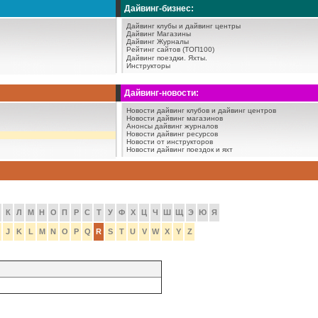
Дайвинг-бизнес:
Дайвинг клубы и дайвинг центры
Дайвинг Магазины
Дайвинг Журналы
Рейтинг сайтов (ТОП100)
Дайвинг поездки.
Яхты.
Инструкторы
Дайвинг-новости:
Новости дайвинг клубов и дайвинг центров
Новости дайвинг магазинов
Анонсы дайвинг журналов
Новости дайвинг ресурсов
Новости от инструкторов
Новости дайвинг поездок и яхт
К
Л
М
Н
О
П
Р
С
Т
У
Ф
Х
Ц
Ч
Ш
Щ
Э
Ю
Я
J
K
L
M
N
O
P
Q
R
S
T
U
V
W
X
Y
Z