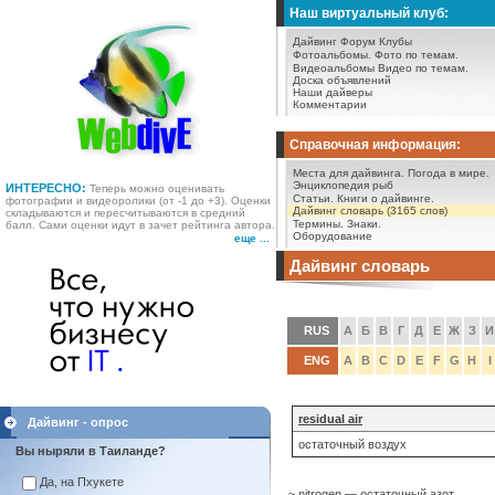
Наш виртуальный клуб:
Дайвинг Форум
Клубы
Фотоальбомы.
Фото по темам.
Видеоальбомы
Видео по темам.
Доска объявлений
Наши дайверы
Комментарии
Справочная информация:
Места для дайвинга.
Погода в мире.
Энциклопедия рыб
ИНТЕРЕСНО:
Теперь можно оценивать
Статьи.
Книги о дайвинге.
фотографии и видеоролики (от -1 до +3). Оценки
Дайвинг словарь (3165 слов)
складываются и пересчитываются в средний
Термины.
Знаки.
балл. Сами оценки идут в зачет рейтинга автора.
Оборудование
еще ...
Дайвинг словарь
RUS
А
Б
В
Г
Д
Е
Ж
З
И
ENG
A
B
C
D
E
F
G
H
I
residual air
Дайвинг - опрос
остаточный воздух
Вы ныряли в Таиланде?
Да, на Пхукете
~ nitrogen — остаточный азот