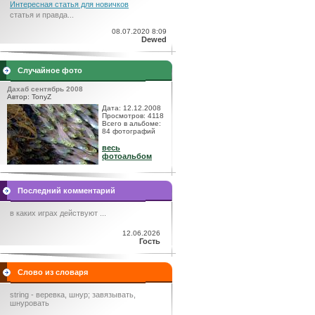
Интересная статья для новичков
статья и правда...
08.07.2020 8:09
Dewed
Случайное фото
Дахаб сентябрь 2008
Автор: TonyZ
Дата: 12.12.2008
Просмотров: 4118
Всего в альбоме:
84 фотографий
весь
фотоальбом
Последний комментарий
в каких играх действуют ...
12.06.2026
Гость
Слово из словаря
string - веревка, шнур; завязывать,
шнуровать