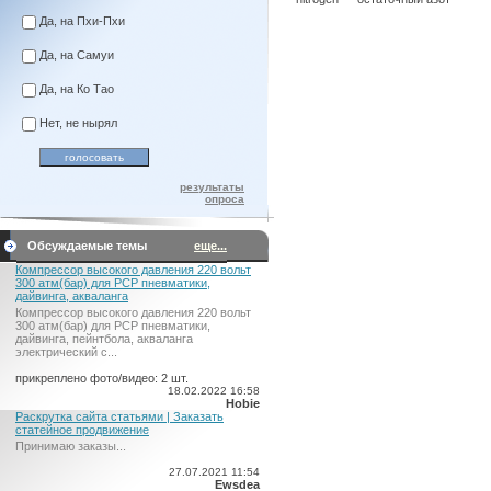
Да, на Пхи-Пхи
Да, на Самуи
Да, на Ко Тао
Нет, не нырял
результаты
опроса
Обсуждаемые темы
еще...
Компрессор высокого давления 220 вольт
300 атм(бар) для PCP пневматики,
дайвинга, акваланга
Компрессор высокого давления 220 вольт
300 атм(бар) для PCP пневматики,
дайвинга, пейнтбола, акваланга
электрический c...
прикреплено фото/видео: 2 шт.
18.02.2022 16:58
Hobie
Раскрутка сайта статьями | Заказать
статейное продвижение
Принимаю заказы...
27.07.2021 11:54
Ewsdea