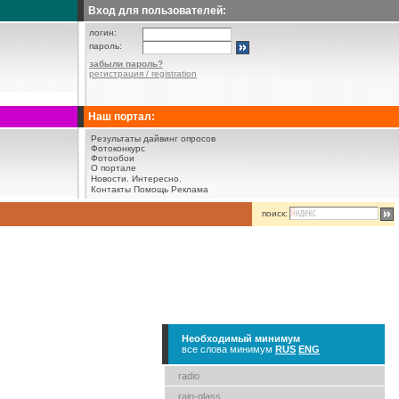
Вход для пользователей:
логин:
пароль:
забыли пароль?
регистрация / registration
Наш портал:
Результаты дайвинг опросов
Фотоконкурс
Фотообои
О портале
Новости.
Интересно.
Контакты
Помощь
Реклама
поиск:
Необходимый минимум
все слова минимум
RUS
ENG
radio
rain-glass