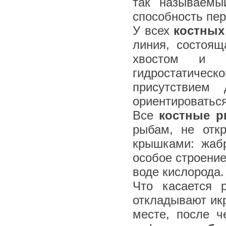
так называемы
способность пер
У всех
костных
линия, состоя
хвостом и п
гидростатиче
присутствием
ориентироваться
Все
костные 
рыбам, не отк
крышками: жаб
особое строени
воде кислорода.
Что касается 
откладывают ик
месте, после ч