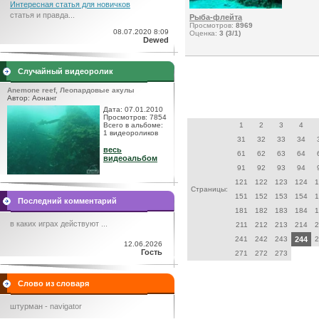
Интересная статья для новичков
статья и правда...
Рыба-флейта
Просмотров:
8969
08.07.2020 8:09
Оценка:
3 (3/1)
Dewed
Случайный видеоролик
Anemone reef, Леопардовые акулы
Автор: Аонанг
Дата: 07.01.2010
Просмотров: 7854
Всего в альбоме:
1
2
3
4
1 видеороликов
31
32
33
34
весь
61
62
63
64
видеоальбом
91
92
93
94
121
122
123
124
1
Страницы:
151
152
153
154
1
Последний комментарий
181
182
183
184
1
в каких играх действуют ...
211
212
213
214
2
241
242
243
244
2
12.06.2026
Гость
271
272
273
Слово из словаря
штурман - navigator