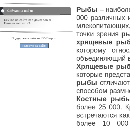
Рыбы
– наиболе
Сейчас на сайте
000 различных 
Сейчас на сайте веб-дайверов: 0
Онлайн гостей: 74
млекопитающих,
точки зрения
р
Поддержать сайт на DIVEtop.ru:
хрящевые ры
которому отно
объединяющий в
Хрящевые ры
которые предста
рыбы
отличают
способом размн
Костные рыб
более 25 000. К
встречаются как
более 10 000