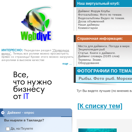
Наш виртуальный клуб:
Дайвинг Форум
Клубы
Фотоальбомы.
Фото по темам.
Видеоальбомы
Видео по темам.
Доска объявлений
Наши дайверы
Комментарии
Справочная информация:
Места для дайвинга.
Погода в мире.
Энциклопедия рыб
ИНТЕРЕСНО:
Переделан раздел
"Подводное
Статьи.
Книги о дайвинге.
видео"
. Теперь все ролики можно просмотреть
Дайвинг словарь (3165 слов)
прямо со страницы! Кроме этого можно загрузить
Термины.
Знаки.
avi-ролики в высоком качестве
Оборудование
еще ...
ФОТОГРАФИИ ПО ТЕМ
Рыбы. Фото рыб. Морск
Тут Вы видете лучшие (по мнению в
[К списку тем]
Дайвинг - опрос
Вы ныряли в Таиланде?
Да, на Пхукете