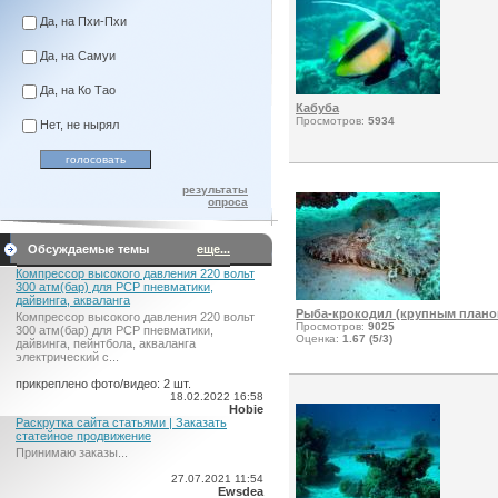
Да, на Пхи-Пхи
Да, на Самуи
Да, на Ко Тао
Кабуба
Просмотров:
5934
Нет, не нырял
результаты
опроса
Обсуждаемые темы
еще...
Компрессор высокого давления 220 вольт
300 атм(бар) для PCP пневматики,
дайвинга, акваланга
Рыба-крокодил (крупным плано
Компрессор высокого давления 220 вольт
Просмотров:
9025
300 атм(бар) для PCP пневматики,
Оценка:
1.67 (5/3)
дайвинга, пейнтбола, акваланга
электрический c...
прикреплено фото/видео: 2 шт.
18.02.2022 16:58
Hobie
Раскрутка сайта статьями | Заказать
статейное продвижение
Принимаю заказы...
27.07.2021 11:54
Ewsdea