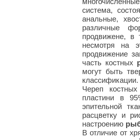
многочисленные
система, состо
анальные, хво
различные фо
продвижене, в 
несмотря на э
продвижение за
часть костных
могут быть тв
классификации.
Череп костных
пластини в 9
эпительной тка
расцветку и ри
настроению
ры
В отличие от х