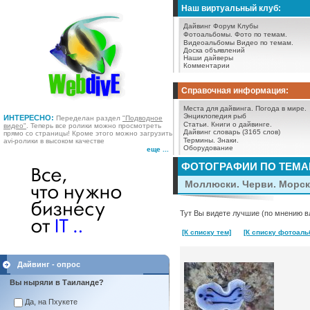
Наш виртуальный клуб:
Дайвинг Форум
Клубы
Фотоальбомы.
Фото по темам.
Видеоальбомы
Видео по темам.
Доска объявлений
Наши дайверы
Комментарии
Справочная информация:
Места для дайвинга.
Погода в мире.
Энциклопедия рыб
ИНТЕРЕСНО:
Переделан раздел
"Подводное
Статьи.
Книги о дайвинге.
видео"
. Теперь все ролики можно просмотреть
Дайвинг словарь (3165 слов)
прямо со страницы! Кроме этого можно загрузить
Термины.
Знаки.
avi-ролики в высоком качестве
Оборудование
еще ...
ФОТОГРАФИИ ПО ТЕМ
Моллюски. Черви. Морск
Тут Вы видете лучшие (по мнению в
[К списку тем]
[К списку фотоаль
Дайвинг - опрос
Вы ныряли в Таиланде?
Да, на Пхукете