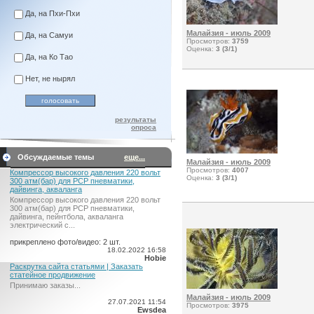
Да, на Пхи-Пхи
Малайзия - июль 2009
Да, на Самуи
Просмотров:
3759
Оценка:
3 (3/1)
Да, на Ко Тао
Нет, не нырял
результаты
опроса
Обсуждаемые темы
еще...
Малайзия - июль 2009
Просмотров:
4007
Компрессор высокого давления 220 вольт
Оценка:
3 (3/1)
300 атм(бар) для PCP пневматики,
дайвинга, акваланга
Компрессор высокого давления 220 вольт
300 атм(бар) для PCP пневматики,
дайвинга, пейнтбола, акваланга
электрический c...
прикреплено фото/видео: 2 шт.
18.02.2022 16:58
Hobie
Раскрутка сайта статьями | Заказать
статейное продвижение
Принимаю заказы...
Малайзия - июль 2009
27.07.2021 11:54
Просмотров:
3975
Ewsdea