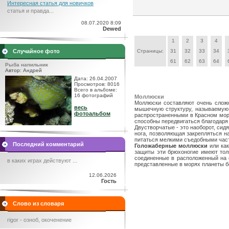
Интересная статья для новичков
статья и правда...
08.07.2020 8:09
Dewed
1
2
3
4
Случайное фото
Страницы:
31
32
33
34
61
62
63
64
Рыба напильник
Автор: Андрей
Дата: 26.04.2007
Просмотров: 8016
Всего в альбоме:
16 фотографий
Моллюски
Моллюски составляют очень сложн
весь
мышечную структуру, называемую 
фотоальбом
распространенными в Красном море
способны передвигаться благодаря 
Двустворчатые - это наоборот, сид
нога, позволяющая закрепляться н
питаться мелкими съедобными час
Последний комментарий
Голожаберные моллюски
или как
защиты эти брюхоногие имеют тол
соединенные в расположенный на 
в каких играх действуют ...
представленные в морях планеты б
12.06.2026
Гость
Слово из словаря
rigor - озноб, окоченение