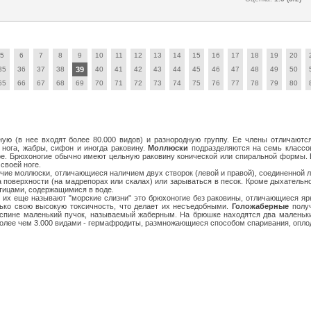
5
6
7
8
9
10
11
12
13
14
15
16
17
18
19
20
35
36
37
38
39
40
41
42
43
44
45
46
47
48
49
50
65
66
67
68
69
70
71
72
73
74
75
76
77
78
79
80
ую (в нее входят более 80.000 видов) и разнородную группу. Ее члены отличаютс
нога, жабры, сифон и иногда раковину.
Моллюски
подразделяются на семь классов
. Брюхоногие обычно имеют цельную раковину конической или спиральной формы. В
своей ноге.
ячие моллюски, отличающиеся наличием двух створок (левой и правой), соединенной 
а поверхности (на мадрепорах или скалах) или зарываться в песок. Кроме дыхател
тицами, содержащимися в воде.
 их еще называют "морские слизни" это брюхоногие без раковины, отличающиеся яр
ько свою высокую токсичность, что делает их несъедобными.
Голожаберные
получ
спине маленький пучок, называемый жаберным. На брюшке находятся два маленьки
олее чем 3.000 видами - гермафродиты, размножающиеся способом спаривания, оплодо