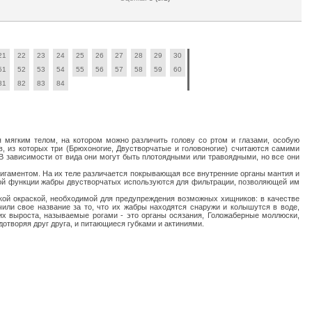
21
22
23
24
25
26
27
28
29
30
51
52
53
54
55
56
57
58
59
60
81
82
83
84
я мягким телом, на котором можно различить голову со ртом и глазами, особую
, из которых три (Брюхоногие, Двустворчатые и головоногие) считаются самими
 зависимости от вида они могут быть плотоядными или травоядными, но все они
лигаментом. На их теле различается покрывающая все внутренние органы мантия и
ьной функции жабры двустворчатых используются для фильтрации, позволяющей им
кой окраской, необходимой для предупреждения возможных хищников: в качестве
или свое название за то, что их жабры находятся снаружи и колышутся в воде,
х выроста, называемые рогами - это органы осязания, Голожаберные моллюски,
творяя друг друга, и питающиеся губками и актиниями.