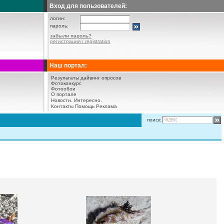
Вход для пользователей:
логин:
пароль:
забыли пароль?
регистрация / registration
Наш портал:
Результаты дайвинг опросов
Фотоконкурс
Фотообои
О портале
Новости.
Интересно.
Контакты
Помощь
Реклама
поиск: