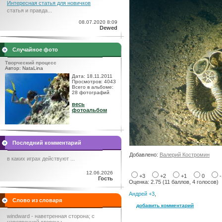
Интересная статья для новичков
статья и правда...
08.07.2020 8:09
Dewed
Случайное фото
Творческий процесс
Автор: NataLina
Дата: 18.11.2011
Просмотров: 4043
Всего в альбоме:
28 фотографий
весь
фотоальбом
Последний комментарий
Добавлено:
Валерий Костромин
в каких играх действуют ...
12.06.2026
+3
+2
+1
0
Гость
Оценка: 2.75 (11 баллов, 4 голосов)
Андрей +3
,
Слово из словаря
добавить комментарий
windward - наветренная сторона; с