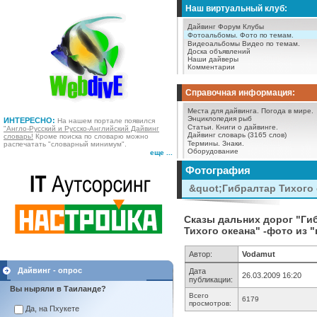
Наш виртуальный клуб:
Дайвинг Форум
Клубы
Фотоальбомы.
Фото по темам.
Видеоальбомы
Видео по темам.
Доска объявлений
Наши дайверы
Комментарии
Справочная информация:
Места для дайвинга.
Погода в мире.
Энциклопедия рыб
ИНТЕРЕСНО:
На нашем портале появился
Статьи.
Книги о дайвинге.
"Англо-Русский и Русско-Английский Дайвинг
Дайвинг словарь (3165 слов)
словарь!
Кроме поиска по словарю можно
Термины.
Знаки.
распечатать "словарный минимум".
Оборудование
еще ...
Фотография
&quot;Гибралтар Тихого 
Сказы дальних дорог "Гибр
Тихого океана" -фото из 
Автор:
Vodamut
Дайвинг - опрос
Дата
26.03.2009 16:20
публикации:
Вы ныряли в Таиланде?
Всего
6179
просмотров:
Да, на Пхукете