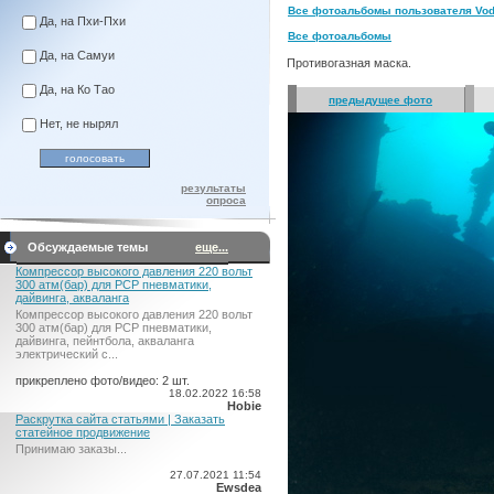
Все фотоальбомы пользователя Vod
Да, на Пхи-Пхи
Все фотоальбомы
Да, на Самуи
Противогазная маска.
Да, на Ко Тао
предыдущее фото
Нет, не нырял
результаты
опроса
Обсуждаемые темы
еще...
Компрессор высокого давления 220 вольт
300 атм(бар) для PCP пневматики,
дайвинга, акваланга
Компрессор высокого давления 220 вольт
300 атм(бар) для PCP пневматики,
дайвинга, пейнтбола, акваланга
электрический c...
прикреплено фото/видео: 2 шт.
18.02.2022 16:58
Hobie
Раскрутка сайта статьями | Заказать
статейное продвижение
Принимаю заказы...
27.07.2021 11:54
Ewsdea